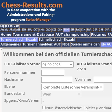
Logged on: Gast
Arabic
ARM
AZE
BIH
BUL
CAT
CHN
CRO
CZE
DEN
ENG
ESP
FAI
FIN
FRA
GER
GRE
INA
I
Home
Tournament-Database
AUT championship
Pictures
F
Turnierschach-Elozahl
Schnellschach-Elozahl
Allgemeines
Turnier anmelden: AUT
FIDE
Spieler anmelden
Elo AU
Willkommen bei den offiziellen Turnierscha
FIDE-Elolisten Stand
AUT-Elolisten Stand
7.518
Personennummer
Nachname
Vorname
Ebene
Bundesland
Spgem./Kreis/Verein
Nur "österreichische" Spieler (Land=A