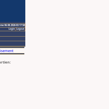
ime 06.08.2026 03:17:58
Login
Logout
artien: