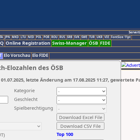
Servert
TA
JPN
MKD
LTU
NED
POL
POR
ROU
RUS
SRB
SVK
SWE
TUR
UKR
VIE
FontSize:11pt
AQ
Online Registration
Swiss-Manager
ÖSB
FIDE
T
Elo Vorschau
Elo FIDE
ch-Elozahlen des ÖSB
 01.07.2025, letzte Änderung am 17.08.2025 11:27, gewertete P
Kategorie
Geschlecht
Spielberechtigung
Top 100
UT)