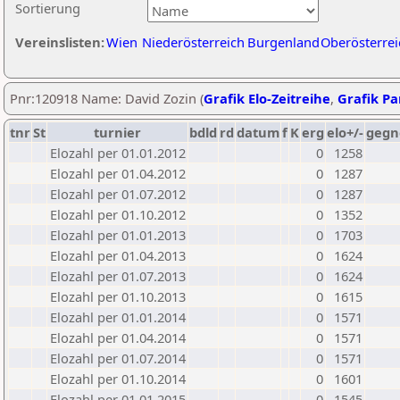
Sortierung
Vereinslisten:
Wien
Niederösterreich
Burgenland
Oberösterrei
Pnr:120918 Name: David Zozin (
Grafik Elo-Zeitreihe
,
Grafik Par
tnr
St
turnier
bdld
rd
datum
f
K
erg
elo+/-
gegn
Elozahl per 01.01.2012
0
1258
Elozahl per 01.04.2012
0
1287
Elozahl per 01.07.2012
0
1287
Elozahl per 01.10.2012
0
1352
Elozahl per 01.01.2013
0
1703
Elozahl per 01.04.2013
0
1624
Elozahl per 01.07.2013
0
1624
Elozahl per 01.10.2013
0
1615
Elozahl per 01.01.2014
0
1571
Elozahl per 01.04.2014
0
1571
Elozahl per 01.07.2014
0
1571
Elozahl per 01.10.2014
0
1601
Elozahl per 01.01.2015
0
1545