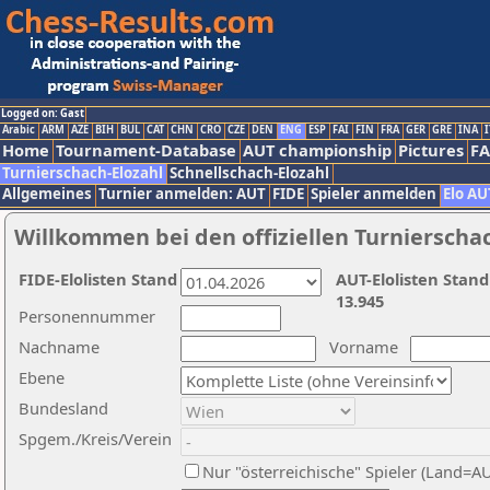
Logged on: Gast
Arabic
ARM
AZE
BIH
BUL
CAT
CHN
CRO
CZE
DEN
ENG
ESP
FAI
FIN
FRA
GER
GRE
INA
I
Home
Tournament-Database
AUT championship
Pictures
F
Turnierschach-Elozahl
Schnellschach-Elozahl
Allgemeines
Turnier anmelden: AUT
FIDE
Spieler anmelden
Elo AU
Willkommen bei den offiziellen Turnierscha
FIDE-Elolisten Stand
AUT-Elolisten Stand
13.945
Personennummer
Nachname
Vorname
Ebene
Bundesland
Spgem./Kreis/Verein
Nur "österreichische" Spieler (Land=A