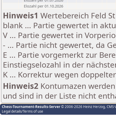
Elozahl per 01.07.2026
Elozahl per 01.10.2026
Hinweis1
Wertebereich Feld St 
blank ... Partie gewertet in akt
V ... Partie gewertet in Vorperi
- ... Partie nicht gewertet, da 
E ... Partie vorgemerkt zur Be
Einstiegselozahl in der nächst
K ... Korrektur wegen doppelt
Hinweis2
Kontumazen werden g
und sind in der Liste nicht enth
Chess-Tournament-Results-Server
© 2006-2026 Heinz Herzog
, CMS-
Legal details/Terms of use