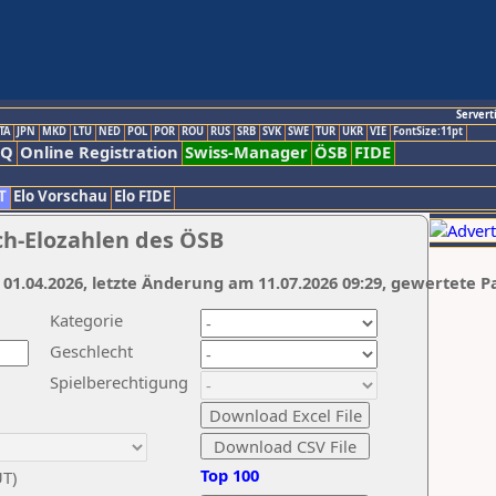
Servert
TA
JPN
MKD
LTU
NED
POL
POR
ROU
RUS
SRB
SVK
SWE
TUR
UKR
VIE
FontSize:11pt
AQ
Online Registration
Swiss-Manager
ÖSB
FIDE
T
Elo Vorschau
Elo FIDE
ch-Elozahlen des ÖSB
 01.04.2026, letzte Änderung am 11.07.2026 09:29, gewertete P
Kategorie
Geschlecht
Spielberechtigung
Top 100
UT)