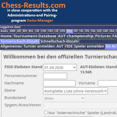
Logged on: Gast
Arabic
ARM
AZE
BIH
BUL
CAT
CHN
CRO
CZE
DEN
ENG
ESP
FAI
FIN
FRA
GER
GRE
INA
I
Home
Tournament-Database
AUT championship
Pictures
F
Turnierschach-Elozahl
Schnellschach-Elozahl
Allgemeines
Turnier anmelden: AUT
FIDE
Spieler anmelden
Elo AU
Willkommen bei den offiziellen Turnierscha
FIDE-Elolisten Stand
AUT-Elolisten Stand
13.945
Personennummer
Nachname
Vorname
Ebene
Bundesland
Spgem./Kreis/Verein
Nur "österreichische" Spieler (Land=A