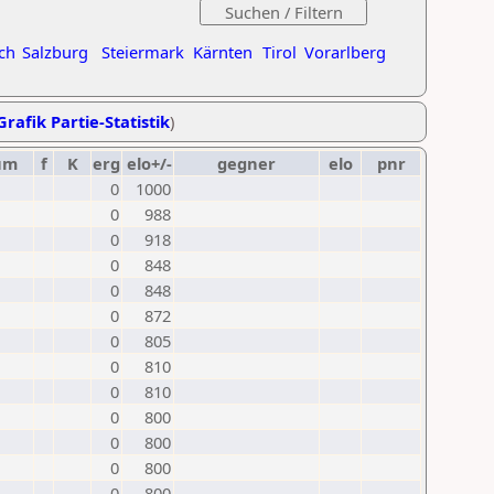
ch
Salzburg
Steiermark
Kärnten
Tirol
Vorarlberg
Grafik Partie-Statistik
)
um
f
K
erg
elo+/-
gegner
elo
pnr
0
1000
0
988
0
918
0
848
0
848
0
872
0
805
0
810
0
810
0
800
0
800
0
800
0
800