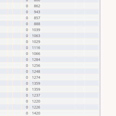
0
862
0
943
0
857
0
888
0
1039
0
1063
0
1029
0
1116
0
1066
0
1284
0
1256
0
1248
0
1274
0
1359
0
1359
0
1237
0
1220
0
1226
0
1420