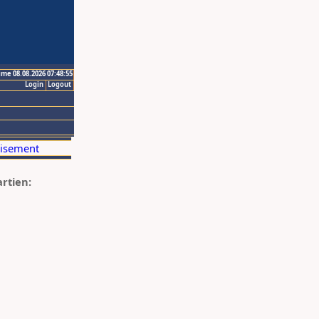
ime 08.08.2026 07:48:55
Login
Logout
artien: