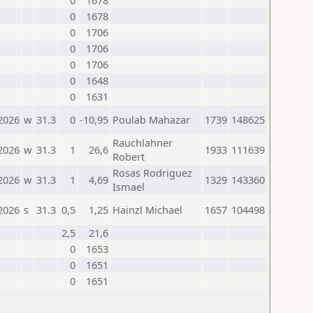
0
1678
0
1678
0
1706
0
1706
0
1706
0
1648
0
1631
2026
w
31.3
0
-10,95
Poulab Mahazar
1739
148625
Rauchlahner
2026
w
31.3
1
26,6
1933
111639
Robert
Rosas Rodriguez
2026
w
31.3
1
4,69
1329
143360
Ismael
2026
s
31.3
0,5
1,25
Hainzl Michael
1657
104498
2,5
21,6
0
1653
0
1651
0
1651