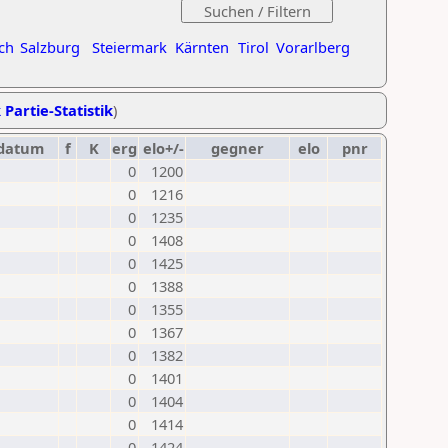
ch
Salzburg
Steiermark
Kärnten
Tirol
Vorarlberg
 Partie-Statistik
)
datum
f
K
erg
elo+/-
gegner
elo
pnr
0
1200
0
1216
0
1235
0
1408
0
1425
0
1388
0
1355
0
1367
0
1382
0
1401
0
1404
0
1414
0
1424