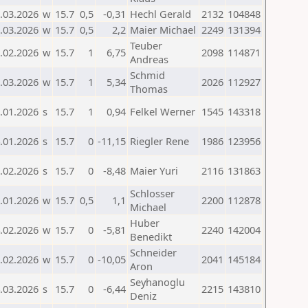
.03.2026
w
15.7
0,5
-0,31
Hechl Gerald
2132
104848
.03.2026
w
15.7
0,5
2,2
Maier Michael
2249
131394
Teuber
.02.2026
w
15.7
1
6,75
2098
114871
Andreas
Schmid
.03.2026
w
15.7
1
5,34
2026
112927
Thomas
.01.2026
s
15.7
1
0,94
Felkel Werner
1545
143318
.01.2026
s
15.7
0
-11,15
Riegler Rene
1986
123956
.02.2026
s
15.7
0
-8,48
Maier Yuri
2116
131863
Schlosser
.01.2026
w
15.7
0,5
1,1
2200
112878
Michael
Huber
.02.2026
w
15.7
0
-5,81
2240
142004
Benedikt
Schneider
.02.2026
w
15.7
0
-10,05
2041
145184
Aron
Seyhanoglu
.03.2026
s
15.7
0
-6,44
2215
143810
Deniz