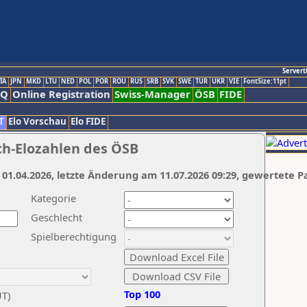
Servert
TA
JPN
MKD
LTU
NED
POL
POR
ROU
RUS
SRB
SVK
SWE
TUR
UKR
VIE
FontSize:11pt
AQ
Online Registration
Swiss-Manager
ÖSB
FIDE
T
Elo Vorschau
Elo FIDE
ch-Elozahlen des ÖSB
 01.04.2026, letzte Änderung am 11.07.2026 09:29, gewertete P
Kategorie
Geschlecht
Spielberechtigung
Top 100
UT)