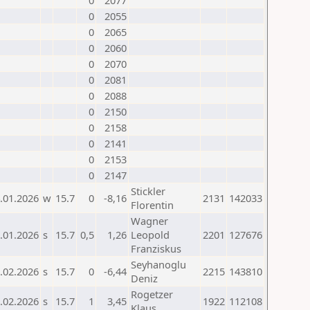
0
2077
0
2055
0
2065
0
2060
0
2070
0
2081
0
2088
0
2150
0
2158
0
2141
0
2153
0
2147
Stickler
.01.2026
w
15.7
0
-8,16
2131
142033
Florentin
Wagner
.01.2026
s
15.7
0,5
1,26
Leopold
2201
127676
Franziskus
Seyhanoglu
.02.2026
s
15.7
0
-6,44
2215
143810
Deniz
Rogetzer
.02.2026
s
15.7
1
3,45
1922
112108
Klaus