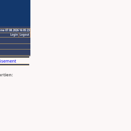
ime 07.08.2026 16:05:23
Login
Logout
artien: