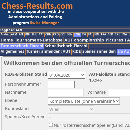
Logged on: Gast
Arabic
ARM
AZE
BIH
BUL
CAT
CHN
CRO
CZE
DEN
ENG
ESP
FAI
FIN
FRA
GER
GRE
INA
I
Home
Tournament-Database
AUT championship
Pictures
F
Turnierschach-Elozahl
Schnellschach-Elozahl
Allgemeines
Turnier anmelden: AUT
FIDE
Spieler anmelden
Elo AU
Willkommen bei den offiziellen Turnierscha
FIDE-Elolisten Stand
AUT-Elolisten Stand
13.945
Personennummer
Nachname
Vorname
Ebene
Bundesland
Spgem./Kreis/Verein
Nur "österreichische" Spieler (Land=A