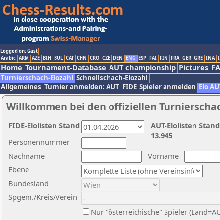
Logged on: Gast
Arabic
ARM
AZE
BIH
BUL
CAT
CHN
CRO
CZE
DEN
ENG
ESP
FAI
FIN
FRA
GER
GRE
INA
I
Home
Tournament-Database
AUT championship
Pictures
F
Turnierschach-Elozahl
Schnellschach-Elozahl
Allgemeines
Turnier anmelden: AUT
FIDE
Spieler anmelden
Elo AU
Willkommen bei den offiziellen Turnierscha
FIDE-Elolisten Stand
AUT-Elolisten Stand
13.945
Personennummer
Nachname
Vorname
Ebene
Bundesland
Spgem./Kreis/Verein
Nur "österreichische" Spieler (Land=A