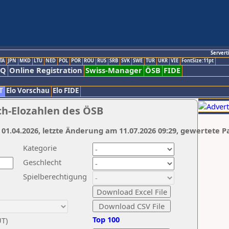
Servert
TA
JPN
MKD
LTU
NED
POL
POR
ROU
RUS
SRB
SVK
SWE
TUR
UKR
VIE
FontSize:11pt
AQ
Online Registration
Swiss-Manager
ÖSB
FIDE
T
Elo Vorschau
Elo FIDE
ch-Elozahlen des ÖSB
 01.04.2026, letzte Änderung am 11.07.2026 09:29, gewertete P
Kategorie
Geschlecht
Spielberechtigung
Top 100
UT)