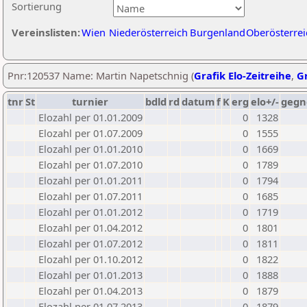
Sortierung
Vereinslisten:
Wien
Niederösterreich
Burgenland
Oberösterrei
Pnr:120537 Name: Martin Napetschnig (
Grafik Elo-Zeitreihe
,
Gr
tnr
St
turnier
bdld
rd
datum
f
K
erg
elo+/-
gegn
Elozahl per 01.01.2009
0
1328
Elozahl per 01.07.2009
0
1555
Elozahl per 01.01.2010
0
1669
Elozahl per 01.07.2010
0
1789
Elozahl per 01.01.2011
0
1794
Elozahl per 01.07.2011
0
1685
Elozahl per 01.01.2012
0
1719
Elozahl per 01.04.2012
0
1801
Elozahl per 01.07.2012
0
1811
Elozahl per 01.10.2012
0
1822
Elozahl per 01.01.2013
0
1888
Elozahl per 01.04.2013
0
1879
Elozahl per 01.07.2013
0
1879