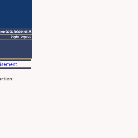
ime 06.08.2026 04:06:25
Login
Logout
artien: