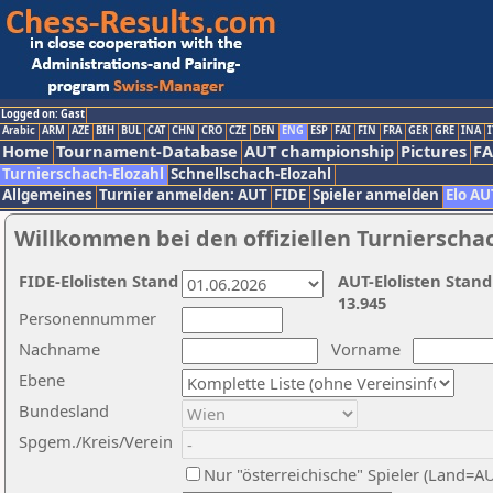
Logged on: Gast
Arabic
ARM
AZE
BIH
BUL
CAT
CHN
CRO
CZE
DEN
ENG
ESP
FAI
FIN
FRA
GER
GRE
INA
I
Home
Tournament-Database
AUT championship
Pictures
F
Turnierschach-Elozahl
Schnellschach-Elozahl
Allgemeines
Turnier anmelden: AUT
FIDE
Spieler anmelden
Elo AU
Willkommen bei den offiziellen Turnierscha
FIDE-Elolisten Stand
AUT-Elolisten Stand
13.945
Personennummer
Nachname
Vorname
Ebene
Bundesland
Spgem./Kreis/Verein
Nur "österreichische" Spieler (Land=A