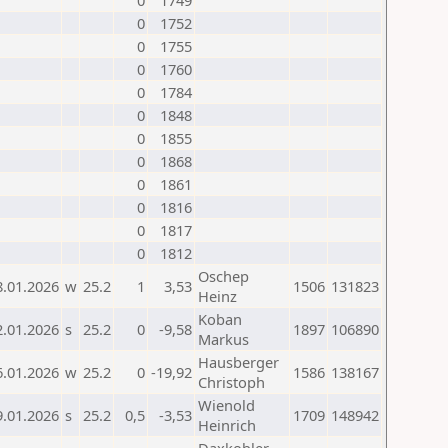
0
1749
0
1752
0
1755
0
1760
0
1784
0
1848
0
1855
0
1868
0
1861
0
1816
0
1817
0
1812
Oschep
8.01.2026
w
25.2
1
3,53
1506
131823
Heinz
Koban
2.01.2026
s
25.2
0
-9,58
1897
106890
Markus
Hausberger
6.01.2026
w
25.2
0
-19,92
1586
138167
Christoph
Wienold
9.01.2026
s
25.2
0,5
-3,53
1709
148942
Heinrich