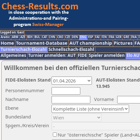
Logged on: Gast
Arabic
ARM
AZE
BIH
BUL
CAT
CHN
CRO
CZE
DEN
ENG
ESP
FAI
FIN
FRA
GER
GRE
INA
I
Home
Tournament-Database
AUT championship
Pictures
F
Turnierschach-Elozahl
Schnellschach-Elozahl
Allgemeines
Turnier anmelden: AUT
FIDE
Spieler anmelden
Elo AU
Willkommen bei den offiziellen Turnierscha
FIDE-Elolisten Stand
AUT-Elolisten Stand
13.945
Personennummer
Nachname
Vorname
Ebene
Bundesland
Spgem./Kreis/Verein
Nur "österreichische" Spieler (Land=A