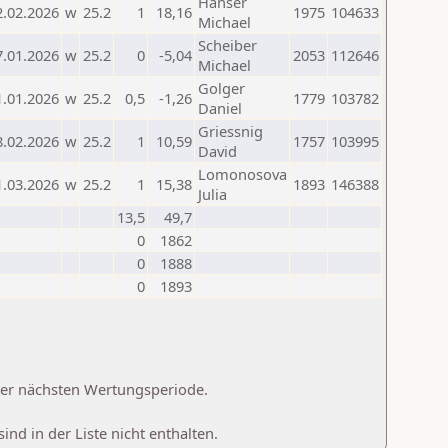
Hanser
2.02.2026
w
25.2
1
18,16
1975
104633
Michael
Scheiber
7.01.2026
w
25.2
0
-5,04
2053
112646
Michael
Golger
1.01.2026
w
25.2
0,5
-1,26
1779
103782
Daniel
Griessnig
8.02.2026
w
25.2
1
10,59
1757
103995
David
Lomonosova
1.03.2026
w
25.2
1
15,38
1893
146388
Julia
13,5
49,7
0
1862
0
1888
0
1893
 der nächsten Wertungsperiode.
d in der Liste nicht enthalten.