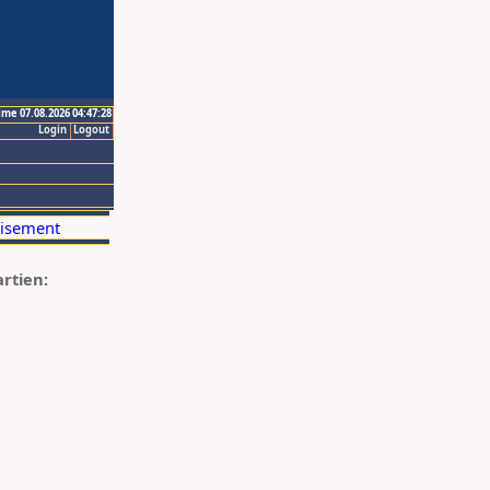
ime 07.08.2026 04:47:28
Login
Logout
artien: