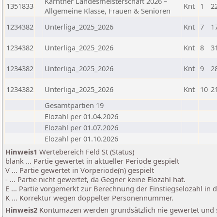
Kärntner Landesmeisterschaft 2026 –
1351833
Knt
1
2
Allgemeine Klasse, Frauen & Senioren
1234382
Unterliga_2025_2026
Knt
7
1
1234382
Unterliga_2025_2026
Knt
8
3
1234382
Unterliga_2025_2026
Knt
9
2
1234382
Unterliga_2025_2026
Knt
10
2
Gesamtpartien 19
Elozahl per 01.04.2026
Elozahl per 01.07.2026
Elozahl per 01.10.2026
Hinweis1
Wertebereich Feld St (Status)
blank ... Partie gewertet in aktueller Periode gespielt
V ... Partie gewertet in Vorperiode(n) gespielt
- ... Partie nicht gewertet, da Gegner keine Elozahl hat.
E ... Partie vorgemerkt zur Berechnung der Einstiegselozahl in
K ... Korrektur wegen doppelter Personennummer.
Hinweis2
Kontumazen werden grundsätzlich nie gewertet und sin