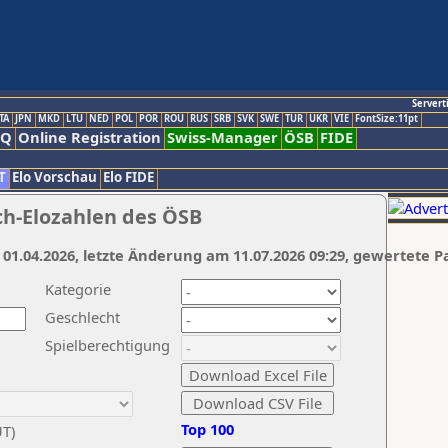
Servert
TA
JPN
MKD
LTU
NED
POL
POR
ROU
RUS
SRB
SVK
SWE
TUR
UKR
VIE
FontSize:11pt
AQ
Online Registration
Swiss-Manager
ÖSB
FIDE
T
Elo Vorschau
Elo FIDE
ch-Elozahlen des ÖSB
 01.04.2026, letzte Änderung am 11.07.2026 09:29, gewertete P
Kategorie
Geschlecht
Spielberechtigung
Top 100
UT)