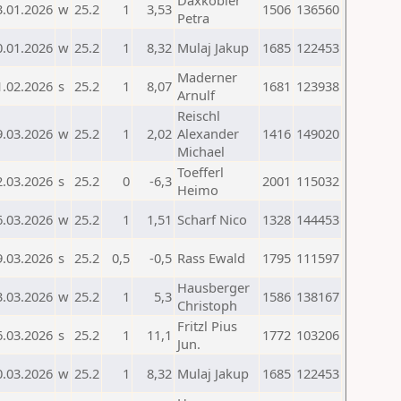
Daxkobler
3.01.2026
w
25.2
1
3,53
1506
136560
Petra
0.01.2026
w
25.2
1
8,32
Mulaj Jakup
1685
122453
Maderner
1.02.2026
s
25.2
1
8,07
1681
123938
Arnulf
Reischl
9.03.2026
w
25.2
1
2,02
Alexander
1416
149020
Michael
Toefferl
2.03.2026
s
25.2
0
-6,3
2001
115032
Heimo
6.03.2026
w
25.2
1
1,51
Scharf Nico
1328
144453
9.03.2026
s
25.2
0,5
-0,5
Rass Ewald
1795
111597
Hausberger
3.03.2026
w
25.2
1
5,3
1586
138167
Christoph
Fritzl Pius
6.03.2026
s
25.2
1
11,1
1772
103206
Jun.
0.03.2026
w
25.2
1
8,32
Mulaj Jakup
1685
122453