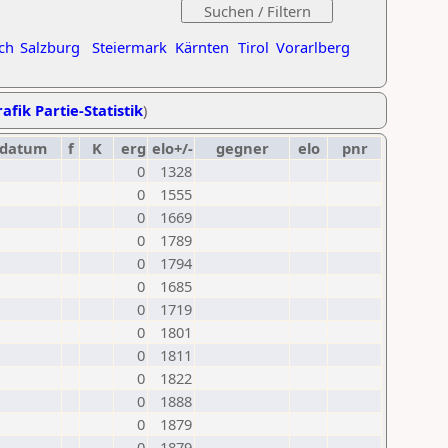
ch
Salzburg
Steiermark
Kärnten
Tirol
Vorarlberg
afik Partie-Statistik
)
datum
f
K
erg
elo+/-
gegner
elo
pnr
0
1328
0
1555
0
1669
0
1789
0
1794
0
1685
0
1719
0
1801
0
1811
0
1822
0
1888
0
1879
0
1879