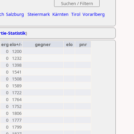
ch
Salzburg
Steiermark
Kärnten
Tirol
Vorarlberg
tie-Statistik
)
erg
elo+/-
gegner
elo
pnr
0
1200
0
1232
0
1398
0
1541
0
1508
0
1589
0
1722
0
1764
0
1752
0
1806
0
1777
0
1799
0
1827