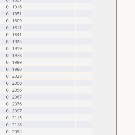
0
1916
0
1851
0
1809
0
1811
0
1841
0
1925
0
1919
0
1978
0
1989
0
1980
0
2028
0
2050
0
2056
0
2067
0
2076
0
2097
0
2115
0
2118
0
2094