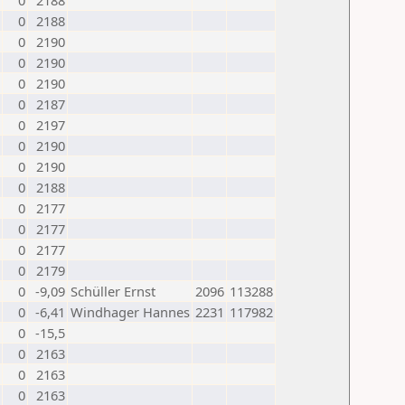
0
2188
0
2188
0
2190
0
2190
0
2190
0
2187
0
2197
0
2190
0
2190
0
2188
0
2177
0
2177
0
2177
0
2179
0
-9,09
Schüller Ernst
2096
113288
0
-6,41
Windhager Hannes
2231
117982
0
-15,5
0
2163
0
2163
0
2163