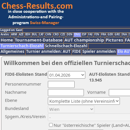
Logged on: Gast
Arabic
ARM
AZE
BIH
BUL
CAT
CHN
CRO
CZE
DEN
ENG
ESP
FAI
FIN
FRA
GER
GRE
INA
I
Home
Tournament-Database
AUT championship
Pictures
F
Turnierschach-Elozahl
Schnellschach-Elozahl
Allgemeines
Turnier anmelden: AUT
FIDE
Spieler anmelden
Elo AU
Willkommen bei den offiziellen Turnierscha
FIDE-Elolisten Stand
AUT-Elolisten Stand
13.945
Personennummer
Nachname
Vorname
Ebene
Bundesland
Spgem./Kreis/Verein
Nur "österreichische" Spieler (Land=A