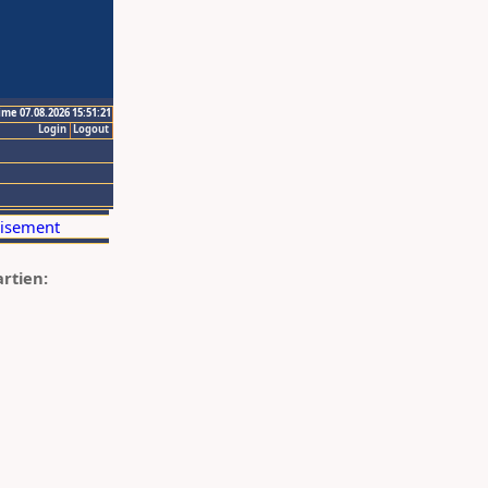
ime 07.08.2026 15:51:21
Login
Logout
artien: