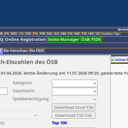
Servert
TA
JPN
MKD
LTU
NED
POL
POR
ROU
RUS
SRB
SVK
SWE
TUR
UKR
VIE
FontSize:11pt
AQ
Online Registration
Swiss-Manager
ÖSB
FIDE
T
Elo Vorschau
Elo FIDE
ch-Elozahlen des ÖSB
 01.04.2026, letzte Änderung am 11.07.2026 09:29, gewertete P
Kategorie
Geschlecht
Spielberechtigung
Top 100
UT)