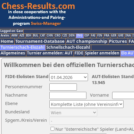
Logged on: Gast
Arabic
ARM
AZE
BIH
BUL
CAT
CHN
CRO
CZE
DEN
ENG
ESP
FAI
FIN
FRA
GER
GRE
INA
I
Home
Tournament-Database
AUT championship
Pictures
F
Turnierschach-Elozahl
Schnellschach-Elozahl
Allgemeines
Turnier anmelden: AUT
FIDE
Spieler anmelden
Elo AU
Willkommen bei den offiziellen Turnierscha
FIDE-Elolisten Stand
AUT-Elolisten Stand
13.945
Personennummer
Nachname
Vorname
Ebene
Bundesland
Spgem./Kreis/Verein
Nur "österreichische" Spieler (Land=A