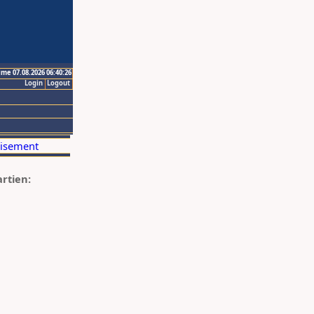
ime 07.08.2026 06:40:26
Login
Logout
artien: