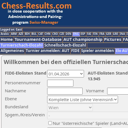
Logged on: Gast
Arabic
ARM
AZE
BIH
BUL
CAT
CHN
CRO
CZE
DEN
ENG
ESP
FAI
FIN
FRA
GER
GRE
INA
I
Home
Tournament-Database
AUT championship
Pictures
F
Turnierschach-Elozahl
Schnellschach-Elozahl
Allgemeines
Turnier anmelden: AUT
FIDE
Spieler anmelden
Elo AU
Willkommen bei den offiziellen Turnierscha
FIDE-Elolisten Stand
AUT-Elolisten Stand
13.945
Personennummer
Nachname
Vorname
Ebene
Bundesland
Spgem./Kreis/Verein
Nur "österreichische" Spieler (Land=A