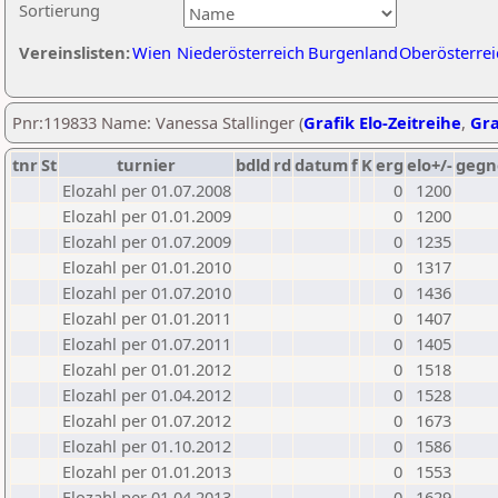
Sortierung
Vereinslisten:
Wien
Niederösterreich
Burgenland
Oberösterrei
Pnr:119833 Name: Vanessa Stallinger (
Grafik Elo-Zeitreihe
,
Gra
tnr
St
turnier
bdld
rd
datum
f
K
erg
elo+/-
gegn
Elozahl per 01.07.2008
0
1200
Elozahl per 01.01.2009
0
1200
Elozahl per 01.07.2009
0
1235
Elozahl per 01.01.2010
0
1317
Elozahl per 01.07.2010
0
1436
Elozahl per 01.01.2011
0
1407
Elozahl per 01.07.2011
0
1405
Elozahl per 01.01.2012
0
1518
Elozahl per 01.04.2012
0
1528
Elozahl per 01.07.2012
0
1673
Elozahl per 01.10.2012
0
1586
Elozahl per 01.01.2013
0
1553
Elozahl per 01.04.2013
0
1629