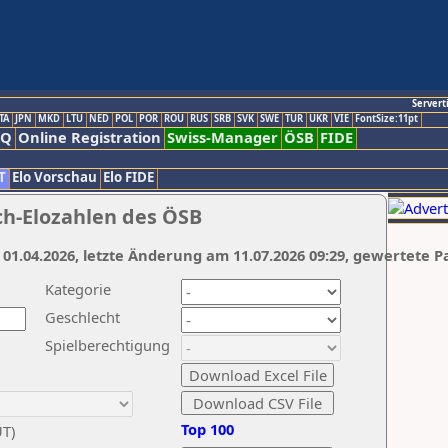
Servert
TA
JPN
MKD
LTU
NED
POL
POR
ROU
RUS
SRB
SVK
SWE
TUR
UKR
VIE
FontSize:11pt
AQ
Online Registration
Swiss-Manager
ÖSB
FIDE
T
Elo Vorschau
Elo FIDE
ch-Elozahlen des ÖSB
 01.04.2026, letzte Änderung am 11.07.2026 09:29, gewertete P
Kategorie
Geschlecht
Spielberechtigung
Top 100
UT)