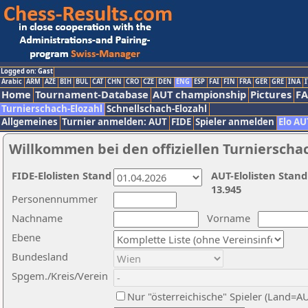
Logged on: Gast
Arabic
ARM
AZE
BIH
BUL
CAT
CHN
CRO
CZE
DEN
ENG
ESP
FAI
FIN
FRA
GER
GRE
INA
I
Home
Tournament-Database
AUT championship
Pictures
F
Turnierschach-Elozahl
Schnellschach-Elozahl
Allgemeines
Turnier anmelden: AUT
FIDE
Spieler anmelden
Elo AU
Willkommen bei den offiziellen Turnierscha
FIDE-Elolisten Stand
AUT-Elolisten Stand
13.945
Personennummer
Nachname
Vorname
Ebene
Bundesland
Spgem./Kreis/Verein
Nur "österreichische" Spieler (Land=A