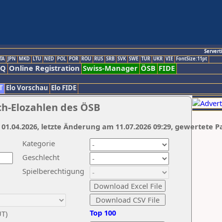
Servert
TA
JPN
MKD
LTU
NED
POL
POR
ROU
RUS
SRB
SVK
SWE
TUR
UKR
VIE
FontSize:11pt
AQ
Online Registration
Swiss-Manager
ÖSB
FIDE
T
Elo Vorschau
Elo FIDE
ch-Elozahlen des ÖSB
 01.04.2026, letzte Änderung am 11.07.2026 09:29, gewertete P
Kategorie
Geschlecht
Spielberechtigung
Top 100
UT)