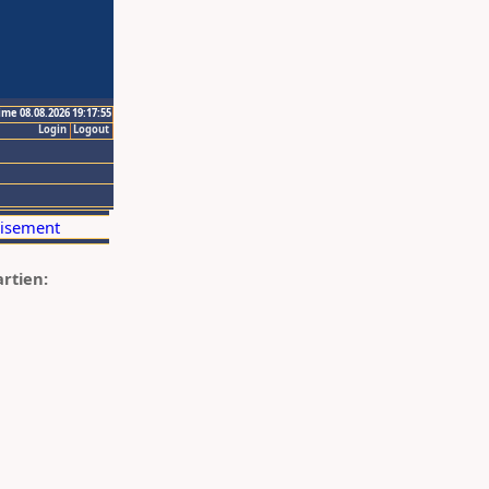
ime 08.08.2026 19:17:55
Login
Logout
artien: