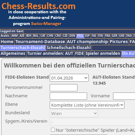
Logged on: Gast
Arabic
ARM
AZE
BIH
BUL
CAT
CHN
CRO
CZE
DEN
ENG
ESP
FAI
FIN
FRA
GER
GRE
INA
I
Home
Tournament-Database
AUT championship
Pictures
F
Turnierschach-Elozahl
Schnellschach-Elozahl
Allgemeines
Turnier anmelden: AUT
FIDE
Spieler anmelden
Elo AU
Willkommen bei den offiziellen Turnierscha
FIDE-Elolisten Stand
AUT-Elolisten Stand
13.945
Personennummer
Nachname
Vorname
Ebene
Bundesland
Spgem./Kreis/Verein
Nur "österreichische" Spieler (Land=A