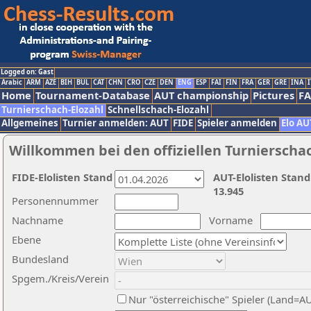
Logged on: Gast
Arabic
ARM
AZE
BIH
BUL
CAT
CHN
CRO
CZE
DEN
ENG
ESP
FAI
FIN
FRA
GER
GRE
INA
I
Home
Tournament-Database
AUT championship
Pictures
F
Turnierschach-Elozahl
Schnellschach-Elozahl
Allgemeines
Turnier anmelden: AUT
FIDE
Spieler anmelden
Elo AU
Willkommen bei den offiziellen Turnierscha
FIDE-Elolisten Stand
AUT-Elolisten Stand
13.945
Personennummer
Nachname
Vorname
Ebene
Bundesland
Spgem./Kreis/Verein
Nur "österreichische" Spieler (Land=A