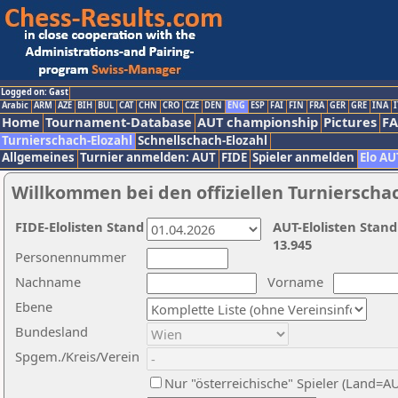
Logged on: Gast
Arabic
ARM
AZE
BIH
BUL
CAT
CHN
CRO
CZE
DEN
ENG
ESP
FAI
FIN
FRA
GER
GRE
INA
I
Home
Tournament-Database
AUT championship
Pictures
F
Turnierschach-Elozahl
Schnellschach-Elozahl
Allgemeines
Turnier anmelden: AUT
FIDE
Spieler anmelden
Elo AU
Willkommen bei den offiziellen Turnierscha
FIDE-Elolisten Stand
AUT-Elolisten Stand
13.945
Personennummer
Nachname
Vorname
Ebene
Bundesland
Spgem./Kreis/Verein
Nur "österreichische" Spieler (Land=A