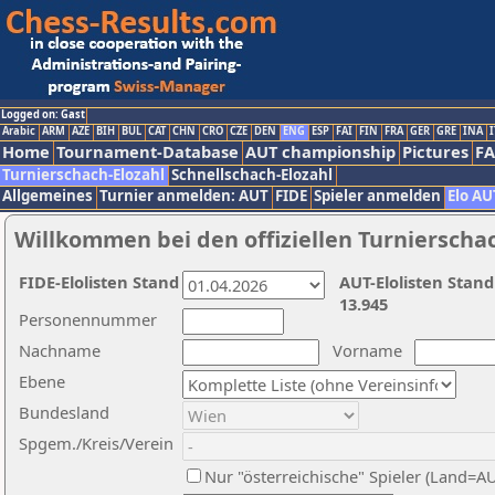
Logged on: Gast
Arabic
ARM
AZE
BIH
BUL
CAT
CHN
CRO
CZE
DEN
ENG
ESP
FAI
FIN
FRA
GER
GRE
INA
I
Home
Tournament-Database
AUT championship
Pictures
F
Turnierschach-Elozahl
Schnellschach-Elozahl
Allgemeines
Turnier anmelden: AUT
FIDE
Spieler anmelden
Elo AU
Willkommen bei den offiziellen Turnierscha
FIDE-Elolisten Stand
AUT-Elolisten Stand
13.945
Personennummer
Nachname
Vorname
Ebene
Bundesland
Spgem./Kreis/Verein
Nur "österreichische" Spieler (Land=A