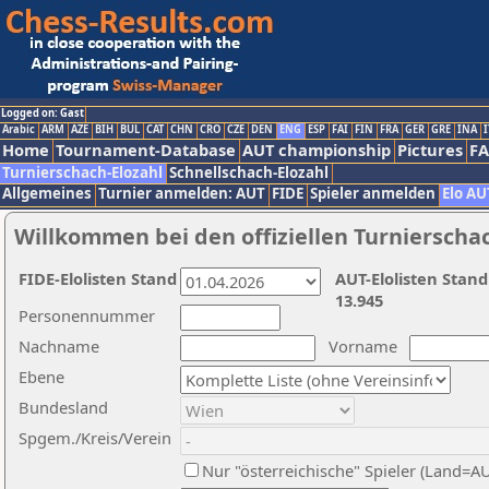
Logged on: Gast
Arabic
ARM
AZE
BIH
BUL
CAT
CHN
CRO
CZE
DEN
ENG
ESP
FAI
FIN
FRA
GER
GRE
INA
I
Home
Tournament-Database
AUT championship
Pictures
F
Turnierschach-Elozahl
Schnellschach-Elozahl
Allgemeines
Turnier anmelden: AUT
FIDE
Spieler anmelden
Elo AU
Willkommen bei den offiziellen Turnierscha
FIDE-Elolisten Stand
AUT-Elolisten Stand
13.945
Personennummer
Nachname
Vorname
Ebene
Bundesland
Spgem./Kreis/Verein
Nur "österreichische" Spieler (Land=A