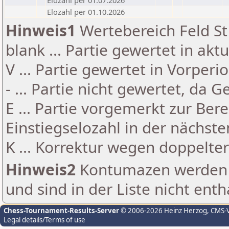
Elozahl per 01.07.2026
Elozahl per 01.10.2026
Hinweis1
Wertebereich Feld St 
blank ... Partie gewertet in akt
V ... Partie gewertet in Vorperi
- ... Partie nicht gewertet, da 
E ... Partie vorgemerkt zur Be
Einstiegselozahl in der nächst
K ... Korrektur wegen doppelt
Hinweis2
Kontumazen werden g
und sind in der Liste nicht enth
Chess-Tournament-Results-Server
© 2006-2026 Heinz Herzog
, CMS-
Legal details/Terms of use