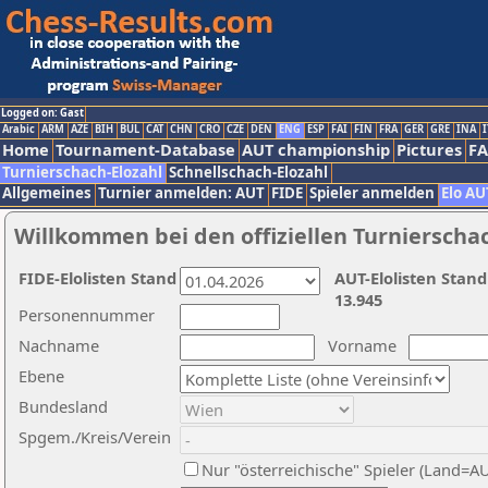
Logged on: Gast
Arabic
ARM
AZE
BIH
BUL
CAT
CHN
CRO
CZE
DEN
ENG
ESP
FAI
FIN
FRA
GER
GRE
INA
I
Home
Tournament-Database
AUT championship
Pictures
F
Turnierschach-Elozahl
Schnellschach-Elozahl
Allgemeines
Turnier anmelden: AUT
FIDE
Spieler anmelden
Elo AU
Willkommen bei den offiziellen Turnierscha
FIDE-Elolisten Stand
AUT-Elolisten Stand
13.945
Personennummer
Nachname
Vorname
Ebene
Bundesland
Spgem./Kreis/Verein
Nur "österreichische" Spieler (Land=A