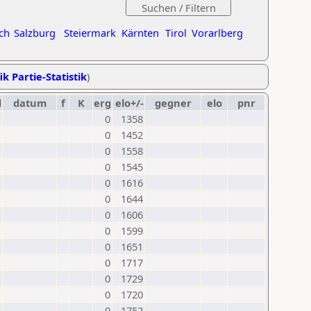
ch
Salzburg
Steiermark
Kärnten
Tirol
Vorarlberg
ik Partie-Statistik
)
d
datum
f
K
erg
elo+/-
gegner
elo
pnr
0
1358
0
1452
0
1558
0
1545
0
1616
0
1644
0
1606
0
1599
0
1651
0
1717
0
1729
0
1720
0
1752