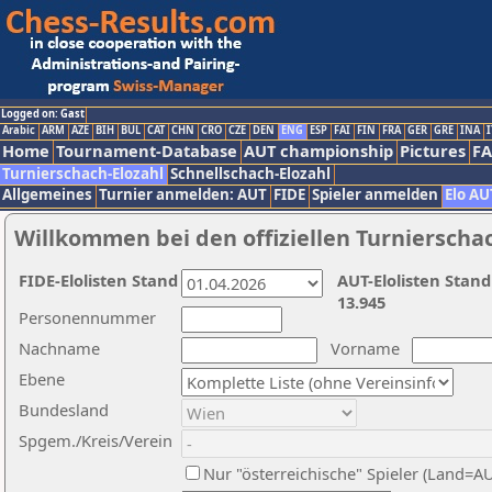
Logged on: Gast
Arabic
ARM
AZE
BIH
BUL
CAT
CHN
CRO
CZE
DEN
ENG
ESP
FAI
FIN
FRA
GER
GRE
INA
I
Home
Tournament-Database
AUT championship
Pictures
F
Turnierschach-Elozahl
Schnellschach-Elozahl
Allgemeines
Turnier anmelden: AUT
FIDE
Spieler anmelden
Elo AU
Willkommen bei den offiziellen Turnierscha
FIDE-Elolisten Stand
AUT-Elolisten Stand
13.945
Personennummer
Nachname
Vorname
Ebene
Bundesland
Spgem./Kreis/Verein
Nur "österreichische" Spieler (Land=A