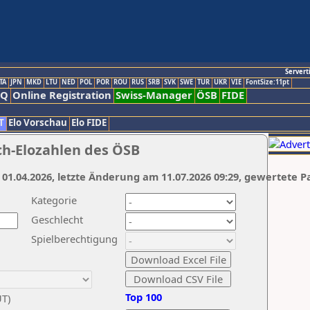
Servert
TA
JPN
MKD
LTU
NED
POL
POR
ROU
RUS
SRB
SVK
SWE
TUR
UKR
VIE
FontSize:11pt
AQ
Online Registration
Swiss-Manager
ÖSB
FIDE
T
Elo Vorschau
Elo FIDE
ch-Elozahlen des ÖSB
 01.04.2026, letzte Änderung am 11.07.2026 09:29, gewertete P
Kategorie
Geschlecht
Spielberechtigung
Top 100
UT)