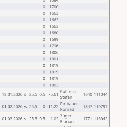
0
1684
0
1700
0
1663
0
1663
0
1663
0
1680
0
1699
0
1796
0
1806
0
1801
0
1819
0
1819
0
1819
0
1803
Pollreisz
18.01.2026
s
25.5
0,5
-5,61
1640
111044
Stefan
Piribauer
01.02.2026
w
25.5
0
-11,22
1847
110797
Konrad
Züger
01.03.2026
s
25.5
0,5
-1,02
1771
116942
Florian