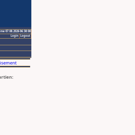
ime 07.08.2026 06:38:08
Login
Logout
artien: