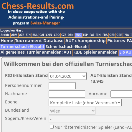
Logged on: Gast
Arabic
ARM
AZE
BIH
BUL
CAT
CHN
CRO
CZE
DEN
ENG
ESP
FAI
FIN
FRA
GER
GRE
INA
I
Home
Tournament-Database
AUT championship
Pictures
F
Turnierschach-Elozahl
Schnellschach-Elozahl
Allgemeines
Turnier anmelden: AUT
FIDE
Spieler anmelden
Elo AU
Willkommen bei den offiziellen Turnierscha
FIDE-Elolisten Stand
AUT-Elolisten Stand
13.945
Personennummer
Nachname
Vorname
Ebene
Bundesland
Spgem./Kreis/Verein
Nur "österreichische" Spieler (Land=A