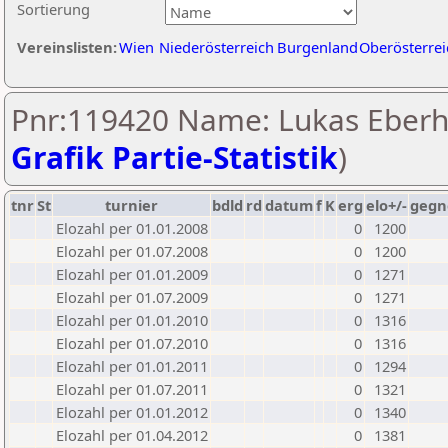
Sortierung
Vereinslisten:
Wien
Niederösterreich
Burgenland
Oberösterrei
Pnr:119420 Name: Lukas Eberha
Grafik Partie-Statistik
)
tnr
St
turnier
bdld
rd
datum
f
K
erg
elo+/-
gegn
Elozahl per 01.01.2008
0
1200
Elozahl per 01.07.2008
0
1200
Elozahl per 01.01.2009
0
1271
Elozahl per 01.07.2009
0
1271
Elozahl per 01.01.2010
0
1316
Elozahl per 01.07.2010
0
1316
Elozahl per 01.01.2011
0
1294
Elozahl per 01.07.2011
0
1321
Elozahl per 01.01.2012
0
1340
Elozahl per 01.04.2012
0
1381