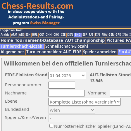
Logged on: Gast
Arabic
ARM
AZE
BIH
BUL
CAT
CHN
CRO
CZE
DEN
ENG
ESP
FAI
FIN
FRA
GER
GRE
INA
I
Home
Tournament-Database
AUT championship
Pictures
F
Turnierschach-Elozahl
Schnellschach-Elozahl
Allgemeines
Turnier anmelden: AUT
FIDE
Spieler anmelden
Elo AU
Willkommen bei den offiziellen Turnierscha
FIDE-Elolisten Stand
AUT-Elolisten Stand
13.945
Personennummer
Nachname
Vorname
Ebene
Bundesland
Spgem./Kreis/Verein
Nur "österreichische" Spieler (Land=A