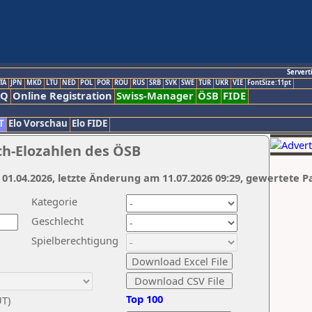
Servert
TA
JPN
MKD
LTU
NED
POL
POR
ROU
RUS
SRB
SVK
SWE
TUR
UKR
VIE
FontSize:11pt
AQ
Online Registration
Swiss-Manager
ÖSB
FIDE
T
Elo Vorschau
Elo FIDE
ch-Elozahlen des ÖSB
 01.04.2026, letzte Änderung am 11.07.2026 09:29, gewertete P
Kategorie
Geschlecht
Spielberechtigung
Top 100
UT)