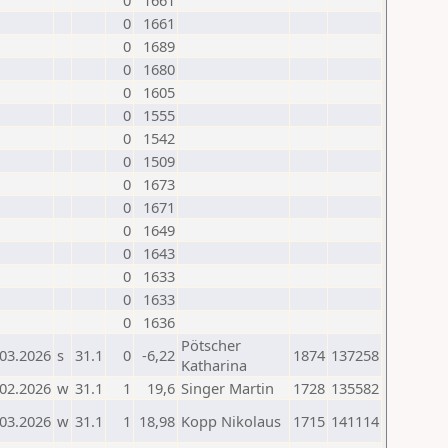
0
1661
0
1661
0
1689
0
1680
0
1605
0
1555
0
1542
0
1509
0
1673
0
1671
0
1649
0
1643
0
1633
0
1633
0
1636
Pötscher
.03.2026
s
31.1
0
-6,22
1874
137258
Katharina
.02.2026
w
31.1
1
19,6
Singer Martin
1728
135582
.03.2026
w
31.1
1
18,98
Kopp Nikolaus
1715
141114