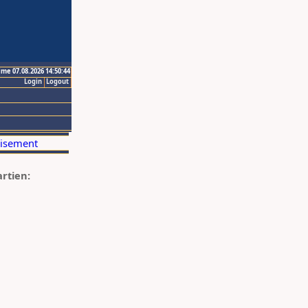
ime 07.08.2026 14:50:44
Login
Logout
artien: