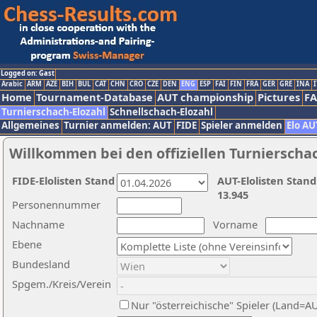
Logged on: Gast
Arabic
ARM
AZE
BIH
BUL
CAT
CHN
CRO
CZE
DEN
ENG
ESP
FAI
FIN
FRA
GER
GRE
INA
I
Home
Tournament-Database
AUT championship
Pictures
F
Turnierschach-Elozahl
Schnellschach-Elozahl
Allgemeines
Turnier anmelden: AUT
FIDE
Spieler anmelden
Elo AU
Willkommen bei den offiziellen Turnierscha
FIDE-Elolisten Stand
AUT-Elolisten Stand
13.945
Personennummer
Nachname
Vorname
Ebene
Bundesland
Spgem./Kreis/Verein
Nur "österreichische" Spieler (Land=A