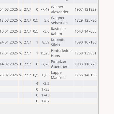
Wiener
04.03.2026
s
27.7
0
-7,49
1907
121829
Alexander
Wagner
18.03.2026
w
27.7
0,5
3,6
1829
125786
Sebastian
Rastegar
10.01.2026
s
27.7
0,5
-3,6
1643
147655
Rahim
Kopinits
24.01.2026
w
27.7
1
8,59
1590
107180
Silvia
Hinterleitner
17.01.2026
w
27.7
1
15,25
1768
139631
Hans
Pingitzer
14.02.2026
s
27.7
0
-7,76
1903
110775
Guenther
Lappe
28.02.2026
w
27.7
0,5
0,83
1756
140193
Manfred
4
-2,2
0
1733
0
1745
0
1787