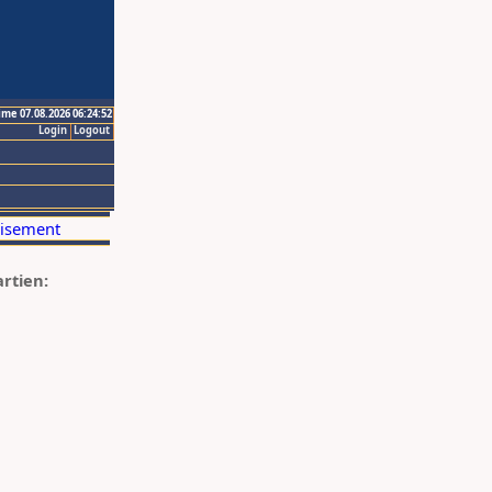
ime 07.08.2026 06:24:52
Login
Logout
artien: