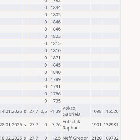
0
1792
0
1834
0
1805
0
1846
0
1846
0
1823
0
1815
0
1810
0
1871
0
1845
0
1840
0
1789
0
1791
0
1766
0
1735
Vokroj
14.01.2026
s
27.7
0,5
-1,39
1698
115526
Gabriela
Futschik
28.01.2026
s
27.7
0
-7,76
1901
132931
Raphael
18.02.2026
s
27.7
0
-2,5
Neff Gregor
2120
109782