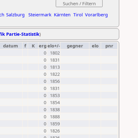
ch
Salzburg
Steiermark
Kärnten
Tirol
Vorarlberg
ik Partie-Statistik
)
datum
f
K
erg
elo+/-
gegner
elo
pnr
0
1802
0
1831
0
1813
0
1822
0
1856
0
1831
0
1853
0
1854
0
1838
0
1888
0
1859
0
1826
0
1826