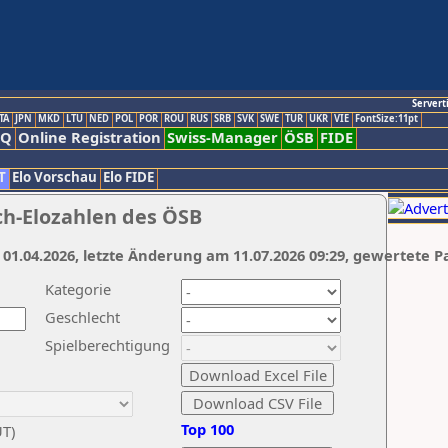
Servert
TA
JPN
MKD
LTU
NED
POL
POR
ROU
RUS
SRB
SVK
SWE
TUR
UKR
VIE
FontSize:11pt
AQ
Online Registration
Swiss-Manager
ÖSB
FIDE
T
Elo Vorschau
Elo FIDE
ch-Elozahlen des ÖSB
 01.04.2026, letzte Änderung am 11.07.2026 09:29, gewertete P
Kategorie
Geschlecht
Spielberechtigung
Top 100
UT)