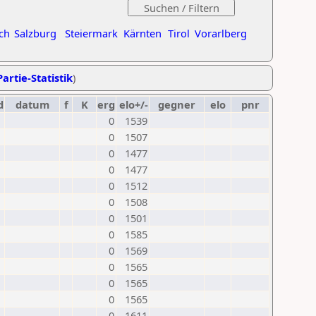
ch
Salzburg
Steiermark
Kärnten
Tirol
Vorarlberg
artie-Statistik
)
d
datum
f
K
erg
elo+/-
gegner
elo
pnr
0
1539
0
1507
0
1477
0
1477
0
1512
0
1508
0
1501
0
1585
0
1569
0
1565
0
1565
0
1565
0
1611