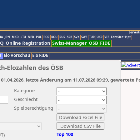
Servert
TA
JPN
MKD
LTU
NED
POL
POR
ROU
RUS
SRB
SVK
SWE
TUR
UKR
VIE
FontSize:11pt
AQ
Online Registration
Swiss-Manager
ÖSB
FIDE
T
Elo Vorschau
Elo FIDE
ch-Elozahlen des ÖSB
 01.04.2026, letzte Änderung am 11.07.2026 09:29, gewertete P
Kategorie
Geschlecht
Spielberechtigung
Top 100
UT)