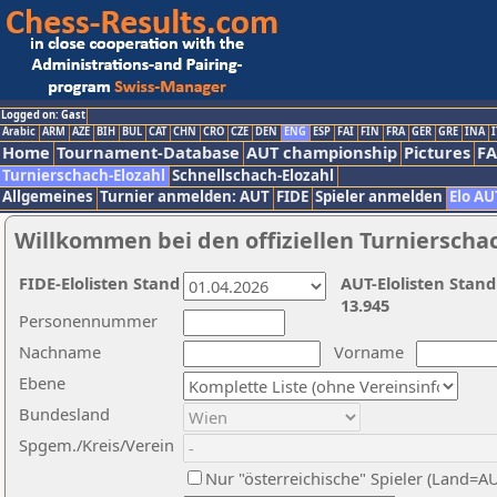
Logged on: Gast
Arabic
ARM
AZE
BIH
BUL
CAT
CHN
CRO
CZE
DEN
ENG
ESP
FAI
FIN
FRA
GER
GRE
INA
I
Home
Tournament-Database
AUT championship
Pictures
F
Turnierschach-Elozahl
Schnellschach-Elozahl
Allgemeines
Turnier anmelden: AUT
FIDE
Spieler anmelden
Elo AU
Willkommen bei den offiziellen Turnierscha
FIDE-Elolisten Stand
AUT-Elolisten Stand
13.945
Personennummer
Nachname
Vorname
Ebene
Bundesland
Spgem./Kreis/Verein
Nur "österreichische" Spieler (Land=A