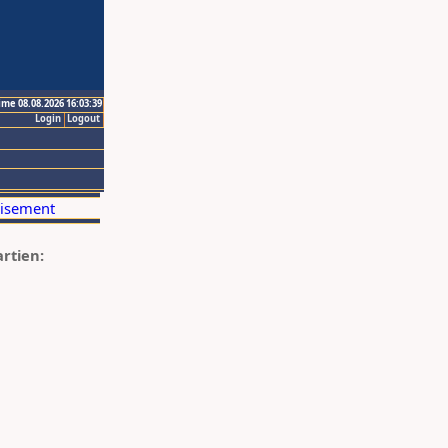
ime 08.08.2026 16:03:39
Login
Logout
artien: