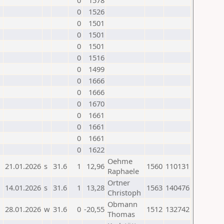
0
1578
0
1526
0
1501
0
1501
0
1501
0
1516
0
1499
0
1666
0
1666
0
1670
0
1661
0
1661
0
1661
0
1622
Oehme
21.01.2026
s
31.6
1
12,96
1560
110131
Raphaele
Ortner
14.01.2026
s
31.6
1
13,28
1563
140476
Christoph
Obmann
28.01.2026
w
31.6
0
-20,55
1512
132742
Thomas