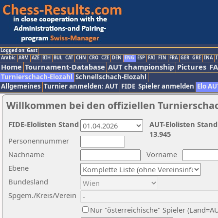
Logged on: Gast
Arabic
ARM
AZE
BIH
BUL
CAT
CHN
CRO
CZE
DEN
ENG
ESP
FAI
FIN
FRA
GER
GRE
INA
I
Home
Tournament-Database
AUT championship
Pictures
F
Turnierschach-Elozahl
Schnellschach-Elozahl
Allgemeines
Turnier anmelden: AUT
FIDE
Spieler anmelden
Elo AU
Willkommen bei den offiziellen Turnierscha
FIDE-Elolisten Stand
AUT-Elolisten Stand
13.945
Personennummer
Nachname
Vorname
Ebene
Bundesland
Spgem./Kreis/Verein
Nur "österreichische" Spieler (Land=A