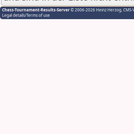
Chess-Tournament-Results-Server
© 2006-2026 Heinz Herzog
, CMS-
Legal details/Terms of use