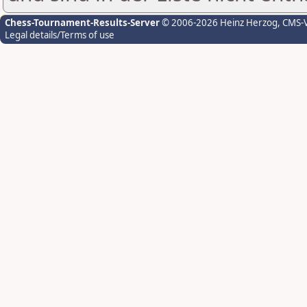
Chess-Tournament-Results-Server
© 2006-2026 Heinz Herzog
, CMS-
Legal details/Terms of use