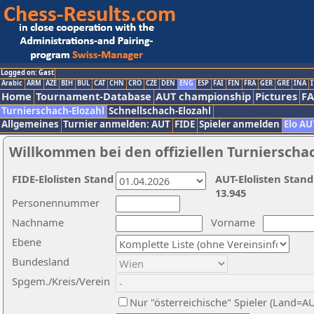
Logged on: Gast
Arabic
ARM
AZE
BIH
BUL
CAT
CHN
CRO
CZE
DEN
ENG
ESP
FAI
FIN
FRA
GER
GRE
INA
I
Home
Tournament-Database
AUT championship
Pictures
F
Turnierschach-Elozahl
Schnellschach-Elozahl
Allgemeines
Turnier anmelden: AUT
FIDE
Spieler anmelden
Elo AU
Willkommen bei den offiziellen Turnierscha
FIDE-Elolisten Stand
AUT-Elolisten Stand
13.945
Personennummer
Nachname
Vorname
Ebene
Bundesland
Spgem./Kreis/Verein
Nur "österreichische" Spieler (Land=A