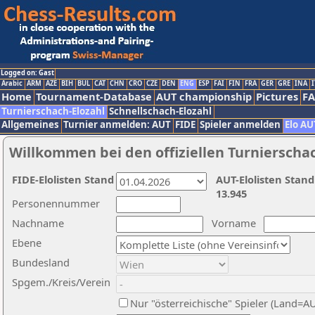
Logged on: Gast
Arabic
ARM
AZE
BIH
BUL
CAT
CHN
CRO
CZE
DEN
ENG
ESP
FAI
FIN
FRA
GER
GRE
INA
I
Home
Tournament-Database
AUT championship
Pictures
F
Turnierschach-Elozahl
Schnellschach-Elozahl
Allgemeines
Turnier anmelden: AUT
FIDE
Spieler anmelden
Elo AU
Willkommen bei den offiziellen Turnierscha
FIDE-Elolisten Stand
AUT-Elolisten Stand
13.945
Personennummer
Nachname
Vorname
Ebene
Bundesland
Spgem./Kreis/Verein
Nur "österreichische" Spieler (Land=A