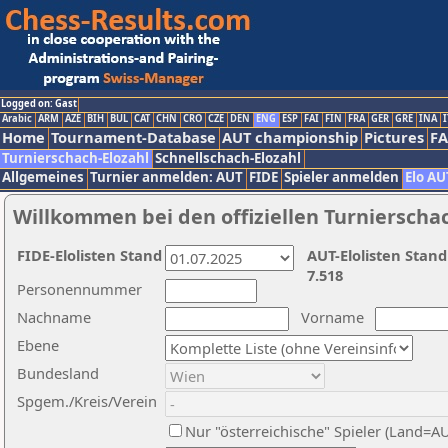
Logged on: Gast
Arabic
ARM
AZE
BIH
BUL
CAT
CHN
CRO
CZE
DEN
ENG
ESP
FAI
FIN
FRA
GER
GRE
INA
I
Home
Tournament-Database
AUT championship
Pictures
F
Turnierschach-Elozahl
Schnellschach-Elozahl
Allgemeines
Turnier anmelden: AUT
FIDE
Spieler anmelden
Elo AU
Willkommen bei den offiziellen Turnierscha
FIDE-Elolisten Stand
AUT-Elolisten Stand
7.518
Personennummer
Nachname
Vorname
Ebene
Bundesland
Spgem./Kreis/Verein
Nur "österreichische" Spieler (Land=A