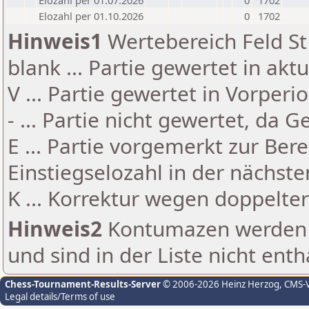
Elozahl per 01.07.2026
0
1702
Elozahl per 01.10.2026
0
1702
Hinweis1
Wertebereich Feld St 
blank ... Partie gewertet in akt
V ... Partie gewertet in Vorperi
- ... Partie nicht gewertet, da 
E ... Partie vorgemerkt zur Be
Einstiegselozahl in der nächst
K ... Korrektur wegen doppelt
Hinweis2
Kontumazen werden g
und sind in der Liste nicht enth
Chess-Tournament-Results-Server
© 2006-2026 Heinz Herzog
, CMS-
Legal details/Terms of use