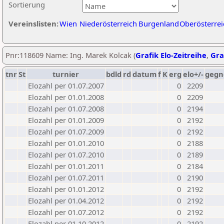
Sortierung
Vereinslisten:
Wien
Niederösterreich
Burgenland
Oberösterrei
Pnr:118609 Name: Ing. Marek Kolcak (
Grafik Elo-Zeitreihe
,
Gra
tnr
St
turnier
bdld
rd
datum
f
K
erg
elo+/-
gegn
Elozahl per 01.07.2007
0
2209
Elozahl per 01.01.2008
0
2209
Elozahl per 01.07.2008
0
2194
Elozahl per 01.01.2009
0
2192
Elozahl per 01.07.2009
0
2192
Elozahl per 01.01.2010
0
2188
Elozahl per 01.07.2010
0
2189
Elozahl per 01.01.2011
0
2184
Elozahl per 01.07.2011
0
2190
Elozahl per 01.01.2012
0
2192
Elozahl per 01.04.2012
0
2192
Elozahl per 01.07.2012
0
2192
Elozahl per 01.10.2012
0
2192