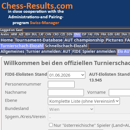
Logged on: Gast
Arabic
ARM
AZE
BIH
BUL
CAT
CHN
CRO
CZE
DEN
ENG
ESP
FAI
FIN
FRA
GER
GRE
INA
I
Home
Tournament-Database
AUT championship
Pictures
F
Turnierschach-Elozahl
Schnellschach-Elozahl
Allgemeines
Turnier anmelden: AUT
FIDE
Spieler anmelden
Elo AU
Willkommen bei den offiziellen Turnierscha
FIDE-Elolisten Stand
AUT-Elolisten Stand
13.945
Personennummer
Nachname
Vorname
Ebene
Bundesland
Spgem./Kreis/Verein
Nur "österreichische" Spieler (Land=A