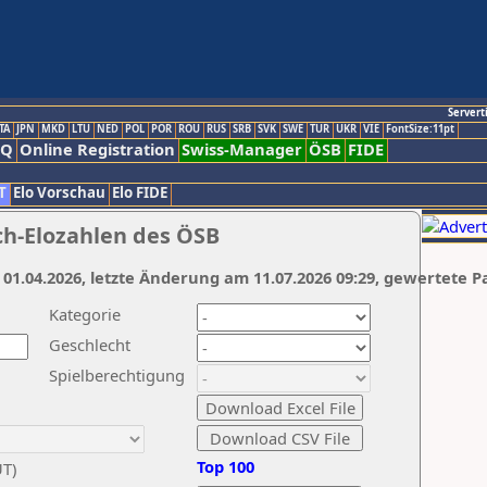
Servert
TA
JPN
MKD
LTU
NED
POL
POR
ROU
RUS
SRB
SVK
SWE
TUR
UKR
VIE
FontSize:11pt
AQ
Online Registration
Swiss-Manager
ÖSB
FIDE
T
Elo Vorschau
Elo FIDE
ch-Elozahlen des ÖSB
 01.04.2026, letzte Änderung am 11.07.2026 09:29, gewertete P
Kategorie
Geschlecht
Spielberechtigung
Top 100
UT)