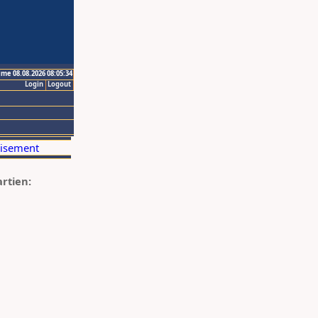
ime 08.08.2026 08:05:34
Login
Logout
artien: