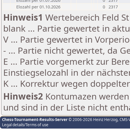
Elozahl per 01.07.2026
0
2317
Elozahl per 01.10.2026
0
2317
Hinweis1
Wertebereich Feld St 
blank ... Partie gewertet in akt
V ... Partie gewertet in Vorperi
- ... Partie nicht gewertet, da 
E ... Partie vorgemerkt zur Be
Einstiegselozahl in der nächst
K ... Korrektur wegen doppelt
Hinweis2
Kontumazen werden g
und sind in der Liste nicht enth
Chess-Tournament-Results-Server
© 2006-2026 Heinz Herzog
, CMS-
Legal details/Terms of use