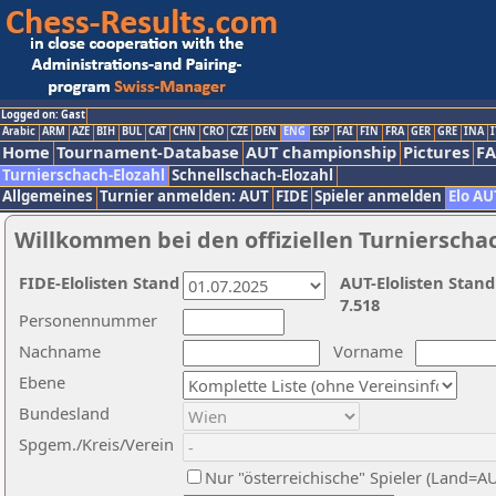
Logged on: Gast
Arabic
ARM
AZE
BIH
BUL
CAT
CHN
CRO
CZE
DEN
ENG
ESP
FAI
FIN
FRA
GER
GRE
INA
I
Home
Tournament-Database
AUT championship
Pictures
F
Turnierschach-Elozahl
Schnellschach-Elozahl
Allgemeines
Turnier anmelden: AUT
FIDE
Spieler anmelden
Elo AU
Willkommen bei den offiziellen Turnierscha
FIDE-Elolisten Stand
AUT-Elolisten Stand
7.518
Personennummer
Nachname
Vorname
Ebene
Bundesland
Spgem./Kreis/Verein
Nur "österreichische" Spieler (Land=A