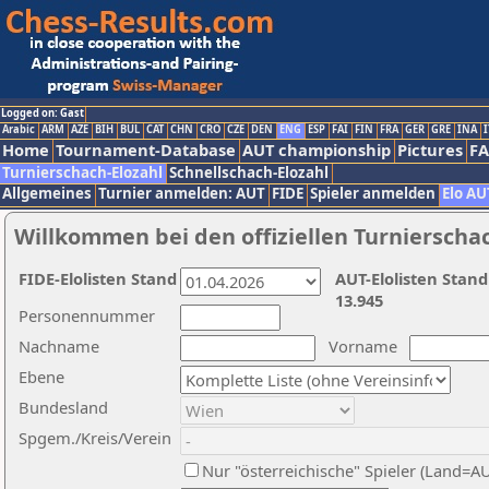
Logged on: Gast
Arabic
ARM
AZE
BIH
BUL
CAT
CHN
CRO
CZE
DEN
ENG
ESP
FAI
FIN
FRA
GER
GRE
INA
I
Home
Tournament-Database
AUT championship
Pictures
F
Turnierschach-Elozahl
Schnellschach-Elozahl
Allgemeines
Turnier anmelden: AUT
FIDE
Spieler anmelden
Elo AU
Willkommen bei den offiziellen Turnierscha
FIDE-Elolisten Stand
AUT-Elolisten Stand
13.945
Personennummer
Nachname
Vorname
Ebene
Bundesland
Spgem./Kreis/Verein
Nur "österreichische" Spieler (Land=A