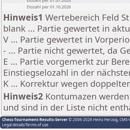
Elozahl per 01.07.2026
Elozahl per 01.10.2026
Hinweis1
Wertebereich Feld St 
blank ... Partie gewertet in akt
V ... Partie gewertet in Vorperi
- ... Partie nicht gewertet, da 
E ... Partie vorgemerkt zur Be
Einstiegselozahl in der nächst
K ... Korrektur wegen doppelt
Hinweis2
Kontumazen werden g
und sind in der Liste nicht enth
Chess-Tournament-Results-Server
© 2006-2026 Heinz Herzog
, CMS-
Legal details/Terms of use