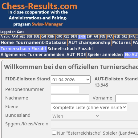
Logged on: Gast
Arabic
ARM
AZE
BIH
BUL
CAT
CHN
CRO
CZE
DEN
ENG
ESP
FAI
FIN
FRA
GER
GRE
INA
I
Home
Tournament-Database
AUT championship
Pictures
F
Turnierschach-Elozahl
Schnellschach-Elozahl
Allgemeines
Turnier anmelden: AUT
FIDE
Spieler anmelden
Elo AU
Willkommen bei den offiziellen Turnierscha
FIDE-Elolisten Stand
AUT-Elolisten Stand
13.945
Personennummer
Nachname
Vorname
Ebene
Bundesland
Spgem./Kreis/Verein
Nur "österreichische" Spieler (Land=A