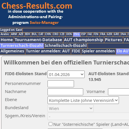
Logged on: Gast
Arabic
ARM
AZE
BIH
BUL
CAT
CHN
CRO
CZE
DEN
ENG
ESP
FAI
FIN
FRA
GER
GRE
INA
I
Home
Tournament-Database
AUT championship
Pictures
F
Turnierschach-Elozahl
Schnellschach-Elozahl
Allgemeines
Turnier anmelden: AUT
FIDE
Spieler anmelden
Elo AU
Willkommen bei den offiziellen Turnierscha
FIDE-Elolisten Stand
AUT-Elolisten Stand
13.945
Personennummer
Nachname
Vorname
Ebene
Bundesland
Spgem./Kreis/Verein
Nur "österreichische" Spieler (Land=A