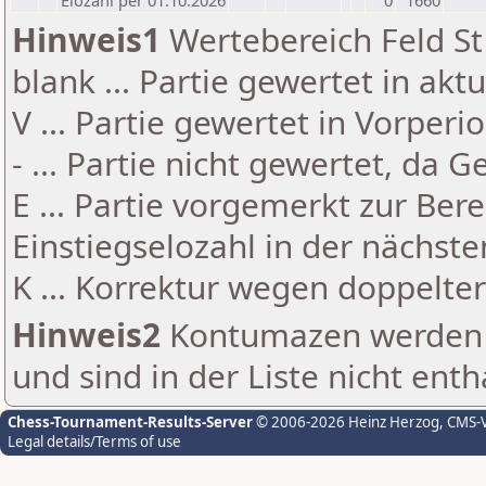
Elozahl per 01.10.2026
0
1660
Hinweis1
Wertebereich Feld St 
blank ... Partie gewertet in akt
V ... Partie gewertet in Vorperi
- ... Partie nicht gewertet, da 
E ... Partie vorgemerkt zur Be
Einstiegselozahl in der nächst
K ... Korrektur wegen doppelt
Hinweis2
Kontumazen werden g
und sind in der Liste nicht enth
Chess-Tournament-Results-Server
© 2006-2026 Heinz Herzog
, CMS-
Legal details/Terms of use