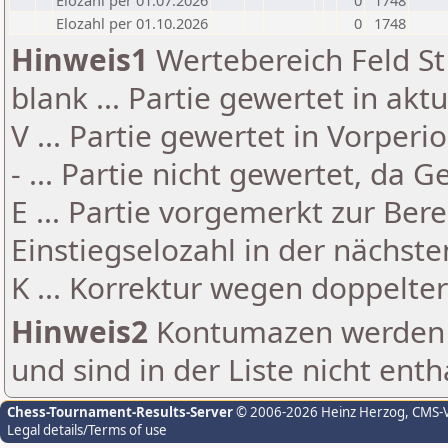
Elozahl per 01.07.2026
0
1748
Elozahl per 01.10.2026
0
1748
Hinweis1
Wertebereich Feld St 
blank ... Partie gewertet in akt
V ... Partie gewertet in Vorperi
- ... Partie nicht gewertet, da 
E ... Partie vorgemerkt zur Be
Einstiegselozahl in der nächst
K ... Korrektur wegen doppelt
Hinweis2
Kontumazen werden g
und sind in der Liste nicht enth
Chess-Tournament-Results-Server
© 2006-2026 Heinz Herzog
, CMS-
Legal details/Terms of use