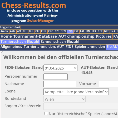
Logged on: Gast
Arabic
ARM
AZE
BIH
BUL
CAT
CHN
CRO
CZE
DEN
ENG
ESP
FAI
FIN
FRA
GER
GRE
INA
I
Home
Tournament-Database
AUT championship
Pictures
F
Turnierschach-Elozahl
Schnellschach-Elozahl
Allgemeines
Turnier anmelden: AUT
FIDE
Spieler anmelden
Elo AU
Willkommen bei den offiziellen Turnierscha
FIDE-Elolisten Stand
AUT-Elolisten Stand
13.945
Personennummer
Nachname
Vorname
Ebene
Bundesland
Spgem./Kreis/Verein
Nur "österreichische" Spieler (Land=A