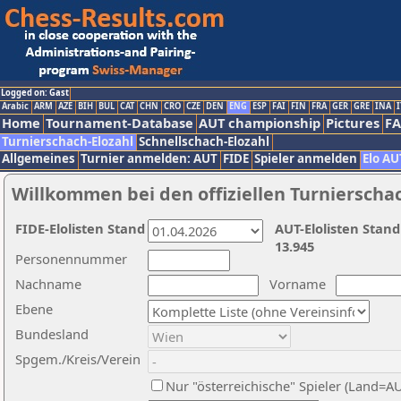
Logged on: Gast
Arabic
ARM
AZE
BIH
BUL
CAT
CHN
CRO
CZE
DEN
ENG
ESP
FAI
FIN
FRA
GER
GRE
INA
I
Home
Tournament-Database
AUT championship
Pictures
F
Turnierschach-Elozahl
Schnellschach-Elozahl
Allgemeines
Turnier anmelden: AUT
FIDE
Spieler anmelden
Elo AU
Willkommen bei den offiziellen Turnierscha
FIDE-Elolisten Stand
AUT-Elolisten Stand
13.945
Personennummer
Nachname
Vorname
Ebene
Bundesland
Spgem./Kreis/Verein
Nur "österreichische" Spieler (Land=A