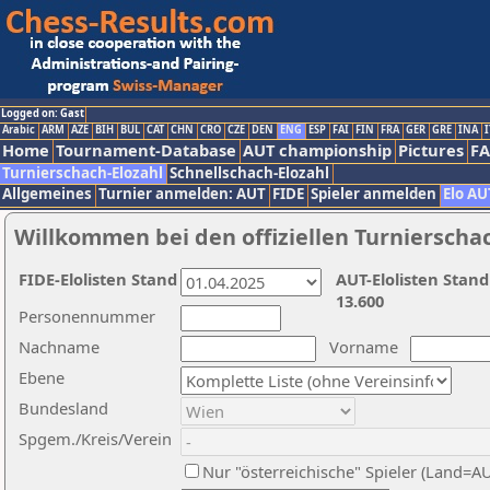
Logged on: Gast
Arabic
ARM
AZE
BIH
BUL
CAT
CHN
CRO
CZE
DEN
ENG
ESP
FAI
FIN
FRA
GER
GRE
INA
I
Home
Tournament-Database
AUT championship
Pictures
F
Turnierschach-Elozahl
Schnellschach-Elozahl
Allgemeines
Turnier anmelden: AUT
FIDE
Spieler anmelden
Elo AU
Willkommen bei den offiziellen Turnierscha
FIDE-Elolisten Stand
AUT-Elolisten Stand
13.600
Personennummer
Nachname
Vorname
Ebene
Bundesland
Spgem./Kreis/Verein
Nur "österreichische" Spieler (Land=A