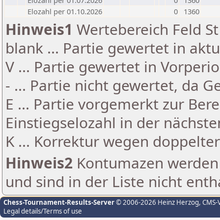
Elozahl per 01.07.2026
0
1360
Elozahl per 01.10.2026
0
1360
Hinweis1
Wertebereich Feld St 
blank ... Partie gewertet in akt
V ... Partie gewertet in Vorperi
- ... Partie nicht gewertet, da 
E ... Partie vorgemerkt zur Be
Einstiegselozahl in der nächst
K ... Korrektur wegen doppelt
Hinweis2
Kontumazen werden g
und sind in der Liste nicht enth
Chess-Tournament-Results-Server
© 2006-2026 Heinz Herzog
, CMS-
Legal details/Terms of use