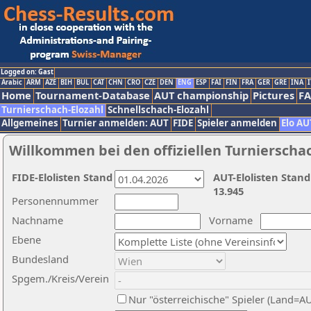
Logged on: Gast
Arabic
ARM
AZE
BIH
BUL
CAT
CHN
CRO
CZE
DEN
ENG
ESP
FAI
FIN
FRA
GER
GRE
INA
I
Home
Tournament-Database
AUT championship
Pictures
F
Turnierschach-Elozahl
Schnellschach-Elozahl
Allgemeines
Turnier anmelden: AUT
FIDE
Spieler anmelden
Elo AU
Willkommen bei den offiziellen Turnierscha
FIDE-Elolisten Stand
AUT-Elolisten Stand
13.945
Personennummer
Nachname
Vorname
Ebene
Bundesland
Spgem./Kreis/Verein
Nur "österreichische" Spieler (Land=A