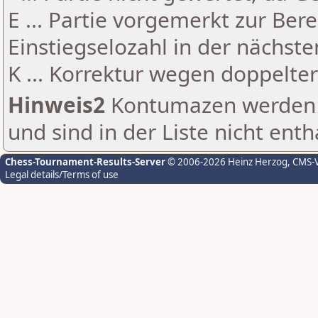
E ... Partie vorgemerkt zur Be
Einstiegselozahl in der nächst
K ... Korrektur wegen doppelt
Hinweis2
Kontumazen werden g
und sind in der Liste nicht enth
Chess-Tournament-Results-Server
© 2006-2026 Heinz Herzog
, CMS-
Legal details/Terms of use