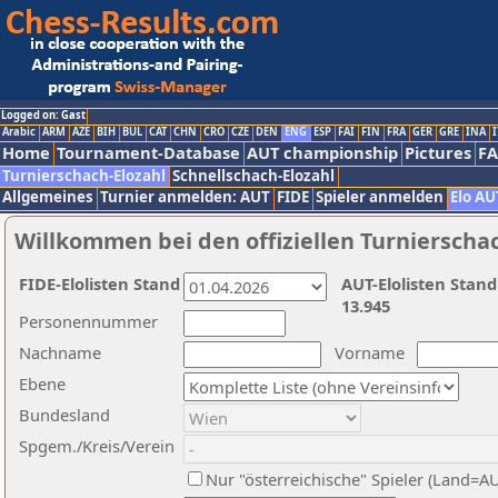
Logged on: Gast
Arabic
ARM
AZE
BIH
BUL
CAT
CHN
CRO
CZE
DEN
ENG
ESP
FAI
FIN
FRA
GER
GRE
INA
I
Home
Tournament-Database
AUT championship
Pictures
F
Turnierschach-Elozahl
Schnellschach-Elozahl
Allgemeines
Turnier anmelden: AUT
FIDE
Spieler anmelden
Elo AU
Willkommen bei den offiziellen Turnierscha
FIDE-Elolisten Stand
AUT-Elolisten Stand
13.945
Personennummer
Nachname
Vorname
Ebene
Bundesland
Spgem./Kreis/Verein
Nur "österreichische" Spieler (Land=A