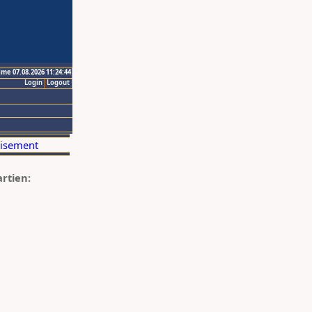
ime 07.08.2026 11:24:44
Login
Logout
artien: