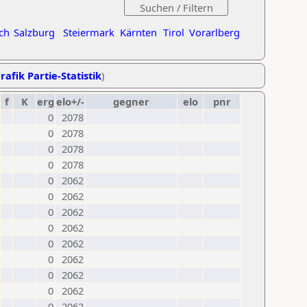
ch
Salzburg
Steiermark
Kärnten
Tirol
Vorarlberg
rafik Partie-Statistik
)
f
K
erg
elo+/-
gegner
elo
pnr
0
2078
0
2078
0
2078
0
2078
0
2062
0
2062
0
2062
0
2062
0
2062
0
2062
0
2062
0
2062
0
2062