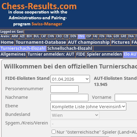
Logged on: Gast
Arabic
ARM
AZE
BIH
BUL
CAT
CHN
CRO
CZE
DEN
ENG
ESP
FAI
FIN
FRA
GER
GRE
INA
I
Home
Tournament-Database
AUT championship
Pictures
F
Turnierschach-Elozahl
Schnellschach-Elozahl
Allgemeines
Turnier anmelden: AUT
FIDE
Spieler anmelden
Elo AU
Willkommen bei den offiziellen Turnierscha
FIDE-Elolisten Stand
AUT-Elolisten Stand
13.945
Personennummer
Nachname
Vorname
Ebene
Bundesland
Spgem./Kreis/Verein
Nur "österreichische" Spieler (Land=A