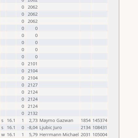
0
2062
0
2062
0
2062
0
0
0
0
0
0
0
0
0
0
0
2101
0
2104
0
2104
0
2127
0
2124
0
2124
0
2124
0
2132
s
16.1
1
2,73
Maymo Gazwan
1854
145374
s
16.1
0
-8,04
Ljubic Juro
2134
108431
w
16.1
1
5,79
Herrmann Michael
2031
105004