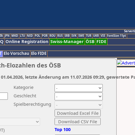
Servert
TA
JPN
MKD
LTU
NED
POL
POR
ROU
RUS
SRB
SVK
SWE
TUR
UKR
VIE
FontSize:11pt
AQ
Online Registration
Swiss-Manager
ÖSB
FIDE
T
Elo Vorschau
Elo FIDE
ch-Elozahlen des ÖSB
 01.04.2026, letzte Änderung am 11.07.2026 09:29, gewertete P
Kategorie
Geschlecht
Spielberechtigung
Top 100
UT)