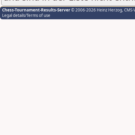
Chess-Tournament-Results-Server
© 2006-2026 Heinz Herzog
, CMS-
Legal details/Terms of use