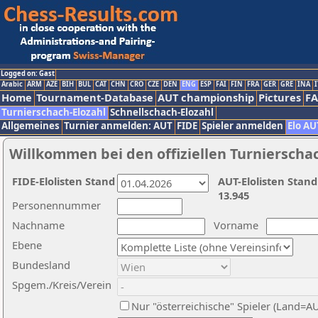
Logged on: Gast
Arabic
ARM
AZE
BIH
BUL
CAT
CHN
CRO
CZE
DEN
ENG
ESP
FAI
FIN
FRA
GER
GRE
INA
I
Home
Tournament-Database
AUT championship
Pictures
F
Turnierschach-Elozahl
Schnellschach-Elozahl
Allgemeines
Turnier anmelden: AUT
FIDE
Spieler anmelden
Elo AU
Willkommen bei den offiziellen Turnierscha
FIDE-Elolisten Stand
AUT-Elolisten Stand
13.945
Personennummer
Nachname
Vorname
Ebene
Bundesland
Spgem./Kreis/Verein
Nur "österreichische" Spieler (Land=A