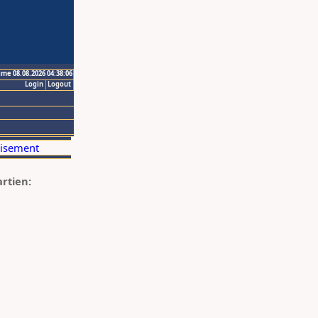
ime 08.08.2026 04:38:06
Login
Logout
artien: