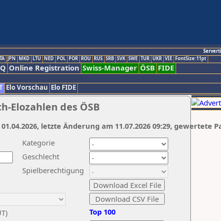
Servert
TA
JPN
MKD
LTU
NED
POL
POR
ROU
RUS
SRB
SVK
SWE
TUR
UKR
VIE
FontSize:11pt
AQ
Online Registration
Swiss-Manager
ÖSB
FIDE
T
Elo Vorschau
Elo FIDE
ch-Elozahlen des ÖSB
 01.04.2026, letzte Änderung am 11.07.2026 09:29, gewertete P
Kategorie
Geschlecht
Spielberechtigung
Top 100
UT)