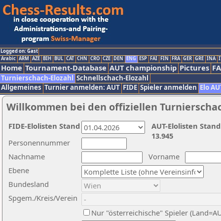
Logged on: Gast
Arabic
ARM
AZE
BIH
BUL
CAT
CHN
CRO
CZE
DEN
ENG
ESP
FAI
FIN
FRA
GER
GRE
INA
I
Home
Tournament-Database
AUT championship
Pictures
F
Turnierschach-Elozahl
Schnellschach-Elozahl
Allgemeines
Turnier anmelden: AUT
FIDE
Spieler anmelden
Elo AU
Willkommen bei den offiziellen Turnierscha
FIDE-Elolisten Stand
AUT-Elolisten Stand
13.945
Personennummer
Nachname
Vorname
Ebene
Bundesland
Spgem./Kreis/Verein
Nur "österreichische" Spieler (Land=A