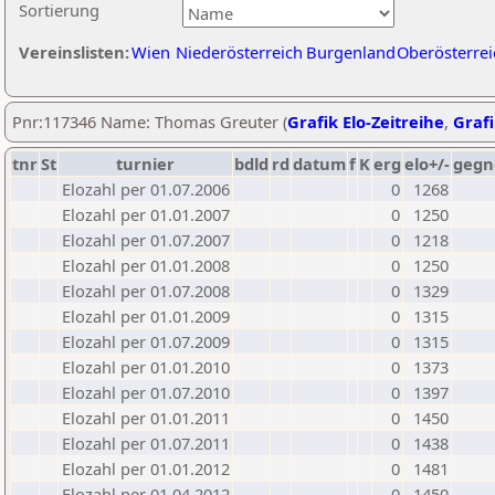
Sortierung
Vereinslisten:
Wien
Niederösterreich
Burgenland
Oberösterrei
Pnr:117346 Name: Thomas Greuter (
Grafik Elo-Zeitreihe
,
Grafi
tnr
St
turnier
bdld
rd
datum
f
K
erg
elo+/-
gegn
Elozahl per 01.07.2006
0
1268
Elozahl per 01.01.2007
0
1250
Elozahl per 01.07.2007
0
1218
Elozahl per 01.01.2008
0
1250
Elozahl per 01.07.2008
0
1329
Elozahl per 01.01.2009
0
1315
Elozahl per 01.07.2009
0
1315
Elozahl per 01.01.2010
0
1373
Elozahl per 01.07.2010
0
1397
Elozahl per 01.01.2011
0
1450
Elozahl per 01.07.2011
0
1438
Elozahl per 01.01.2012
0
1481
Elozahl per 01.04.2012
0
1450