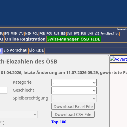
Servert
TA
JPN
MKD
LTU
NED
POL
POR
ROU
RUS
SRB
SVK
SWE
TUR
UKR
VIE
FontSize:11pt
AQ
Online Registration
Swiss-Manager
ÖSB
FIDE
T
Elo Vorschau
Elo FIDE
ch-Elozahlen des ÖSB
 01.04.2026, letzte Änderung am 11.07.2026 09:29, gewertete P
Kategorie
Geschlecht
Spielberechtigung
Top 100
UT)