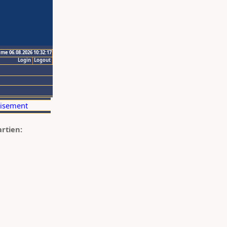
ime 06.08.2026 10:32:17
Login
Logout
artien: