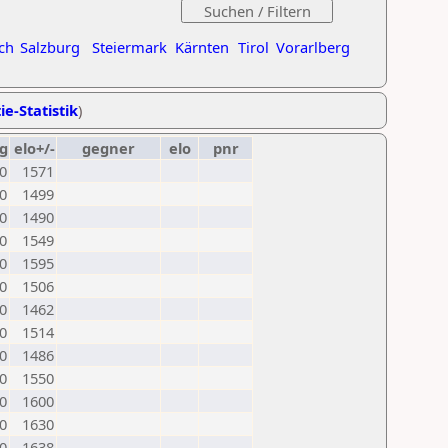
ch
Salzburg
Steiermark
Kärnten
Tirol
Vorarlberg
ie-Statistik
)
g
elo+/-
gegner
elo
pnr
0
1571
0
1499
0
1490
0
1549
0
1595
0
1506
0
1462
0
1514
0
1486
0
1550
0
1600
0
1630
0
1638