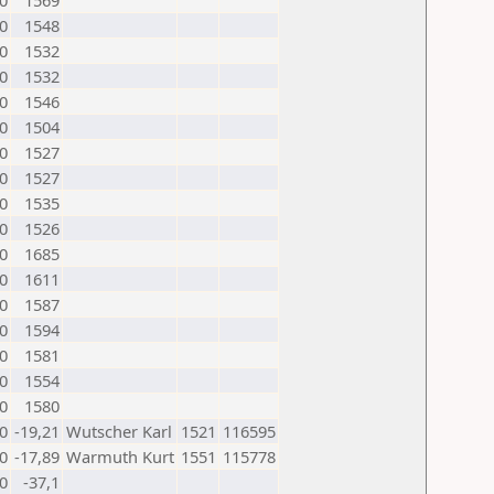
0
1569
0
1548
0
1532
0
1532
0
1546
0
1504
0
1527
0
1527
0
1535
0
1526
0
1685
0
1611
0
1587
0
1594
0
1581
0
1554
0
1580
0
-19,21
Wutscher Karl
1521
116595
0
-17,89
Warmuth Kurt
1551
115778
0
-37,1