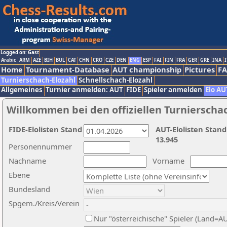
Logged on: Gast
Arabic
ARM
AZE
BIH
BUL
CAT
CHN
CRO
CZE
DEN
ENG
ESP
FAI
FIN
FRA
GER
GRE
INA
I
Home
Tournament-Database
AUT championship
Pictures
F
Turnierschach-Elozahl
Schnellschach-Elozahl
Allgemeines
Turnier anmelden: AUT
FIDE
Spieler anmelden
Elo AU
Willkommen bei den offiziellen Turnierscha
FIDE-Elolisten Stand
AUT-Elolisten Stand
13.945
Personennummer
Nachname
Vorname
Ebene
Bundesland
Spgem./Kreis/Verein
Nur "österreichische" Spieler (Land=A