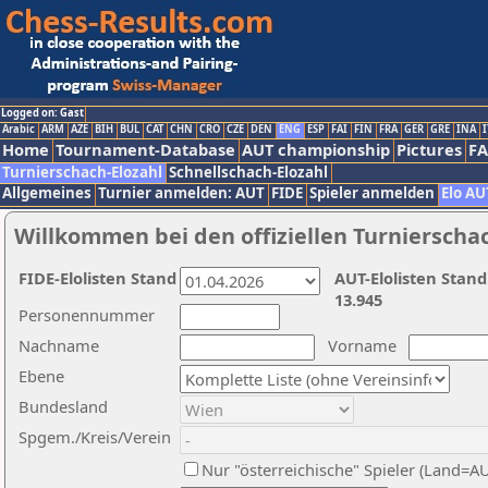
Logged on: Gast
Arabic
ARM
AZE
BIH
BUL
CAT
CHN
CRO
CZE
DEN
ENG
ESP
FAI
FIN
FRA
GER
GRE
INA
I
Home
Tournament-Database
AUT championship
Pictures
F
Turnierschach-Elozahl
Schnellschach-Elozahl
Allgemeines
Turnier anmelden: AUT
FIDE
Spieler anmelden
Elo AU
Willkommen bei den offiziellen Turnierscha
FIDE-Elolisten Stand
AUT-Elolisten Stand
13.945
Personennummer
Nachname
Vorname
Ebene
Bundesland
Spgem./Kreis/Verein
Nur "österreichische" Spieler (Land=A