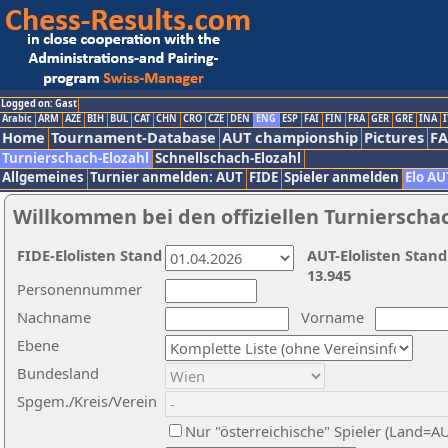
Logged on: Gast
Arabic
ARM
AZE
BIH
BUL
CAT
CHN
CRO
CZE
DEN
ENG
ESP
FAI
FIN
FRA
GER
GRE
INA
I
Home
Tournament-Database
AUT championship
Pictures
F
Turnierschach-Elozahl
Schnellschach-Elozahl
Allgemeines
Turnier anmelden: AUT
FIDE
Spieler anmelden
Elo AU
Willkommen bei den offiziellen Turnierscha
FIDE-Elolisten Stand
AUT-Elolisten Stand
13.945
Personennummer
Nachname
Vorname
Ebene
Bundesland
Spgem./Kreis/Verein
Nur "österreichische" Spieler (Land=A