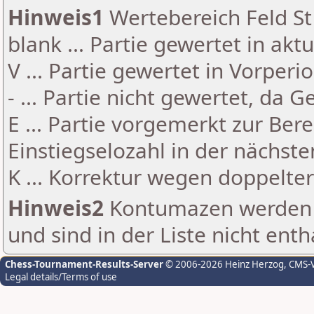
Hinweis1
Wertebereich Feld St 
blank ... Partie gewertet in akt
V ... Partie gewertet in Vorperi
- ... Partie nicht gewertet, da 
E ... Partie vorgemerkt zur Be
Einstiegselozahl in der nächst
K ... Korrektur wegen doppelt
Hinweis2
Kontumazen werden g
und sind in der Liste nicht enth
Chess-Tournament-Results-Server
© 2006-2026 Heinz Herzog
, CMS-
Legal details/Terms of use