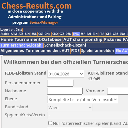
Logged on: Gast
Arabic
ARM
AZE
BIH
BUL
CAT
CHN
CRO
CZE
DEN
ENG
ESP
FAI
FIN
FRA
GER
GRE
INA
I
Home
Tournament-Database
AUT championship
Pictures
F
Turnierschach-Elozahl
Schnellschach-Elozahl
Allgemeines
Turnier anmelden: AUT
FIDE
Spieler anmelden
Elo AU
Willkommen bei den offiziellen Turnierscha
FIDE-Elolisten Stand
AUT-Elolisten Stand
13.945
Personennummer
Nachname
Vorname
Ebene
Bundesland
Spgem./Kreis/Verein
Nur "österreichische" Spieler (Land=A