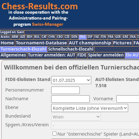
Logged on: Gast
Arabic
ARM
AZE
BIH
BUL
CAT
CHN
CRO
CZE
DEN
ENG
ESP
FAI
FIN
FRA
GER
GRE
INA
I
Home
Tournament-Database
AUT championship
Pictures
F
Turnierschach-Elozahl
Schnellschach-Elozahl
Allgemeines
Turnier anmelden: AUT
FIDE
Spieler anmelden
Elo AU
Willkommen bei den offiziellen Turnierscha
FIDE-Elolisten Stand
AUT-Elolisten Stand
7.518
Personennummer
Nachname
Vorname
Ebene
Bundesland
Spgem./Kreis/Verein
Nur "österreichische" Spieler (Land=A