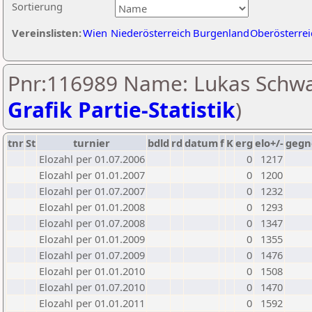
Sortierung
Vereinslisten:
Wien
Niederösterreich
Burgenland
Oberösterrei
Pnr:116989 Name: Lukas Schwa
Grafik Partie-Statistik
)
tnr
St
turnier
bdld
rd
datum
f
K
erg
elo+/-
gegn
Elozahl per 01.07.2006
0
1217
Elozahl per 01.01.2007
0
1200
Elozahl per 01.07.2007
0
1232
Elozahl per 01.01.2008
0
1293
Elozahl per 01.07.2008
0
1347
Elozahl per 01.01.2009
0
1355
Elozahl per 01.07.2009
0
1476
Elozahl per 01.01.2010
0
1508
Elozahl per 01.07.2010
0
1470
Elozahl per 01.01.2011
0
1592