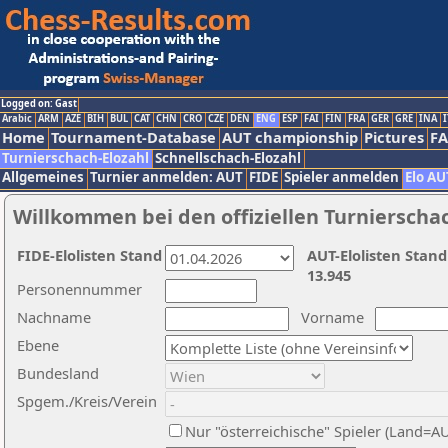
Logged on: Gast
Arabic
ARM
AZE
BIH
BUL
CAT
CHN
CRO
CZE
DEN
ENG
ESP
FAI
FIN
FRA
GER
GRE
INA
I
Home
Tournament-Database
AUT championship
Pictures
F
Turnierschach-Elozahl
Schnellschach-Elozahl
Allgemeines
Turnier anmelden: AUT
FIDE
Spieler anmelden
Elo AU
Willkommen bei den offiziellen Turnierscha
FIDE-Elolisten Stand
AUT-Elolisten Stand
13.945
Personennummer
Nachname
Vorname
Ebene
Bundesland
Spgem./Kreis/Verein
Nur "österreichische" Spieler (Land=A