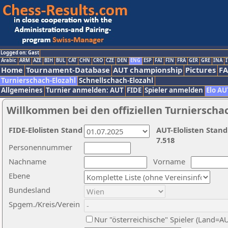
Logged on: Gast
Arabic
ARM
AZE
BIH
BUL
CAT
CHN
CRO
CZE
DEN
ENG
ESP
FAI
FIN
FRA
GER
GRE
INA
I
Home
Tournament-Database
AUT championship
Pictures
F
Turnierschach-Elozahl
Schnellschach-Elozahl
Allgemeines
Turnier anmelden: AUT
FIDE
Spieler anmelden
Elo AU
Willkommen bei den offiziellen Turnierscha
FIDE-Elolisten Stand
AUT-Elolisten Stand
7.518
Personennummer
Nachname
Vorname
Ebene
Bundesland
Spgem./Kreis/Verein
Nur "österreichische" Spieler (Land=A