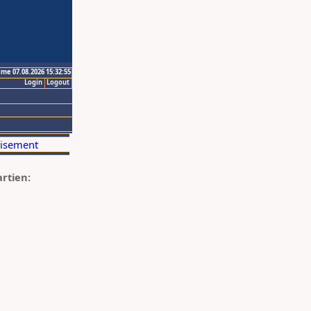
ime 07.08.2026 15:32:55
Login
Logout
artien: