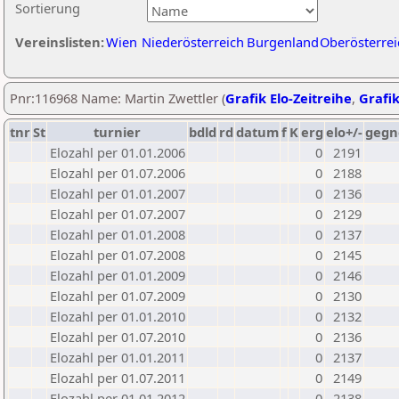
Sortierung
Vereinslisten:
Wien
Niederösterreich
Burgenland
Oberösterrei
Pnr:116968 Name: Martin Zwettler (
Grafik Elo-Zeitreihe
,
Grafik
tnr
St
turnier
bdld
rd
datum
f
K
erg
elo+/-
gegn
Elozahl per 01.01.2006
0
2191
Elozahl per 01.07.2006
0
2188
Elozahl per 01.01.2007
0
2136
Elozahl per 01.07.2007
0
2129
Elozahl per 01.01.2008
0
2137
Elozahl per 01.07.2008
0
2145
Elozahl per 01.01.2009
0
2146
Elozahl per 01.07.2009
0
2130
Elozahl per 01.01.2010
0
2132
Elozahl per 01.07.2010
0
2136
Elozahl per 01.01.2011
0
2137
Elozahl per 01.07.2011
0
2149
Elozahl per 01.01.2012
0
2138