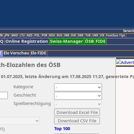
Servert
TA
JPN
MKD
LTU
NED
POL
POR
ROU
RUS
SRB
SVK
SWE
TUR
UKR
VIE
FontSize:11pt
AQ
Online Registration
Swiss-Manager
ÖSB
FIDE
T
Elo Vorschau
Elo FIDE
ch-Elozahlen des ÖSB
 01.07.2025, letzte Änderung am 17.08.2025 11:27, gewertete P
Kategorie
Geschlecht
Spielberechtigung
Top 100
UT)