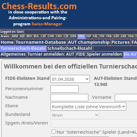
Logged on: Gast
Arabic
ARM
AZE
BIH
BUL
CAT
CHN
CRO
CZE
DEN
ENG
ESP
FAI
FIN
FRA
GER
GRE
INA
I
Home
Tournament-Database
AUT championship
Pictures
F
Turnierschach-Elozahl
Schnellschach-Elozahl
Allgemeines
Turnier anmelden: AUT
FIDE
Spieler anmelden
Elo AU
Willkommen bei den offiziellen Turnierscha
FIDE-Elolisten Stand
AUT-Elolisten Stand
13.945
Personennummer
Nachname
Vorname
Ebene
Bundesland
Spgem./Kreis/Verein
Nur "österreichische" Spieler (Land=A