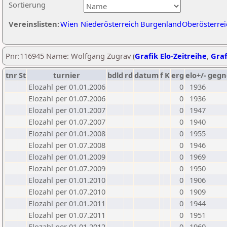
Sortierung
Vereinslisten:
Wien
Niederösterreich
Burgenland
Oberösterrei
Pnr:116945 Name: Wolfgang Zugrav (
Grafik Elo-Zeitreihe
,
Graf
tnr
St
turnier
bdld
rd
datum
f
K
erg
elo+/-
gegn
Elozahl per 01.01.2006
0
1936
Elozahl per 01.07.2006
0
1936
Elozahl per 01.01.2007
0
1947
Elozahl per 01.07.2007
0
1940
Elozahl per 01.01.2008
0
1955
Elozahl per 01.07.2008
0
1946
Elozahl per 01.01.2009
0
1969
Elozahl per 01.07.2009
0
1950
Elozahl per 01.01.2010
0
1906
Elozahl per 01.07.2010
0
1909
Elozahl per 01.01.2011
0
1944
Elozahl per 01.07.2011
0
1951
Elozahl per 01.01.2012
0
1960