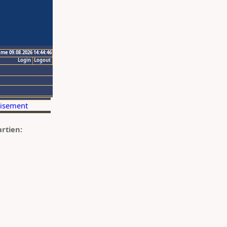
ime 09.08.2026 14:44:46
Login
Logout
artien: