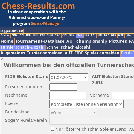
Logged on: Gast
Arabic
ARM
AZE
BIH
BUL
CAT
CHN
CRO
CZE
DEN
ENG
ESP
FAI
FIN
FRA
GER
GRE
INA
I
Home
Tournament-Database
AUT championship
Pictures
F
Turnierschach-Elozahl
Schnellschach-Elozahl
Allgemeines
Turnier anmelden: AUT
FIDE
Spieler anmelden
Elo AU
Willkommen bei den offiziellen Turnierscha
FIDE-Elolisten Stand
AUT-Elolisten Stand
7.518
Personennummer
Nachname
Vorname
Ebene
Bundesland
Spgem./Kreis/Verein
Nur "österreichische" Spieler (Land=A