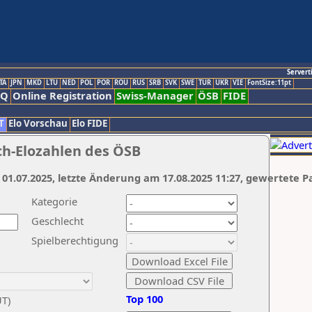
Servert
TA
JPN
MKD
LTU
NED
POL
POR
ROU
RUS
SRB
SVK
SWE
TUR
UKR
VIE
FontSize:11pt
AQ
Online Registration
Swiss-Manager
ÖSB
FIDE
T
Elo Vorschau
Elo FIDE
ch-Elozahlen des ÖSB
 01.07.2025, letzte Änderung am 17.08.2025 11:27, gewertete P
Kategorie
Geschlecht
Spielberechtigung
Top 100
UT)