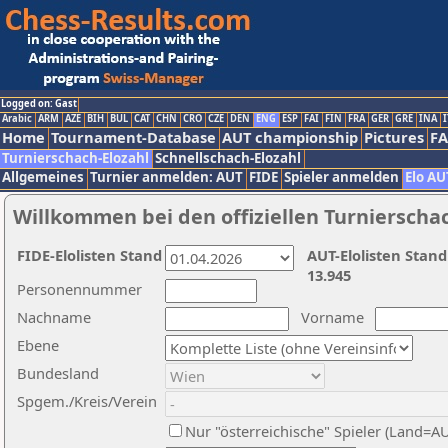
Logged on: Gast
Arabic
ARM
AZE
BIH
BUL
CAT
CHN
CRO
CZE
DEN
ENG
ESP
FAI
FIN
FRA
GER
GRE
INA
I
Home
Tournament-Database
AUT championship
Pictures
F
Turnierschach-Elozahl
Schnellschach-Elozahl
Allgemeines
Turnier anmelden: AUT
FIDE
Spieler anmelden
Elo AU
Willkommen bei den offiziellen Turnierscha
FIDE-Elolisten Stand
AUT-Elolisten Stand
13.945
Personennummer
Nachname
Vorname
Ebene
Bundesland
Spgem./Kreis/Verein
Nur "österreichische" Spieler (Land=A